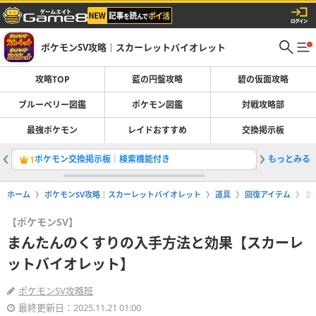
ポケモンSV攻略｜スカーレットバイオレット
攻略TOP
藍の円盤攻略
碧の仮面攻略
ブルーベリー図鑑
ポケモン図鑑
対戦攻略部
最強ポケモン
レイドおすすめ
交換掲示板
ポケモン交換掲示板｜検索機能付き
もっとみる
最強キラ
1
2
ホーム
ポケモンSV攻略｜スカーレットバイオレット
道具
回復アイテム
ま
【ポケモンSV】
まんたんのくすりの入手方法と効果【スカーレ
ットバイオレット】
ポケモンSV攻略班
最終更新日：2025.11.21 01:00