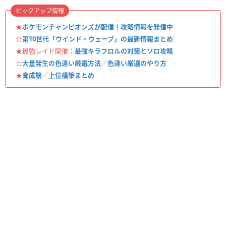
ピックアップ情報
★
ポケモンチャンピオンズが配信！攻略情報を発信中
☆
第10世代「ウインド・ウェーブ」の最新情報まとめ
★最強レイド開催：
最強キラフロルの対策とソロ攻略
☆
大量発生の色違い厳選方法
／
色違い厳選のやり方
★
育成論
／
上位構築まとめ