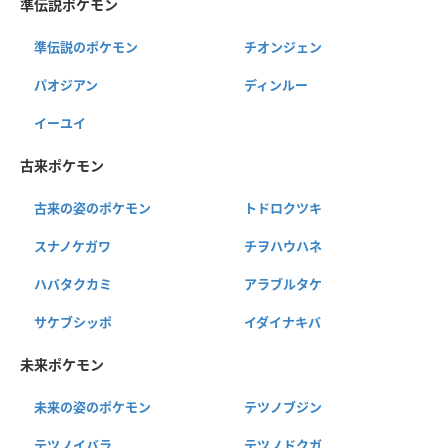
準伝説ポケモン
準伝説のポケモン
チオンジェン
パオジアン
ディンルー
イーユイ
古来ポケモン
古来の姿のポケモン
トドロクツキ
スナノケガワ
チヲハウハネ
ハバタクカミ
アラブルタケ
サケブシッポ
イダイナキバ
未来ポケモン
未来の姿のポケモン
テツノブジン
テツノイバラ
テツノドクガ