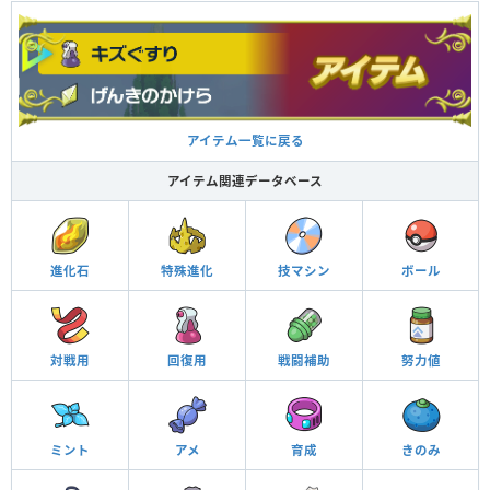
アイテム一覧に戻る
アイテム関連データベース
進化石
特殊進化
技マシン
ボール
対戦用
回復用
戦闘補助
努力値
ミント
アメ
育成
きのみ