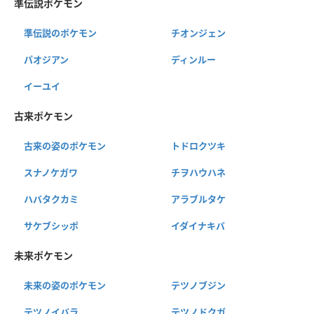
準伝説ポケモン
準伝説のポケモン
チオンジェン
パオジアン
ディンルー
イーユイ
古来ポケモン
古来の姿のポケモン
トドロクツキ
スナノケガワ
チヲハウハネ
ハバタクカミ
アラブルタケ
サケブシッポ
イダイナキバ
未来ポケモン
未来の姿のポケモン
テツノブジン
テツノイバラ
テツノドクガ