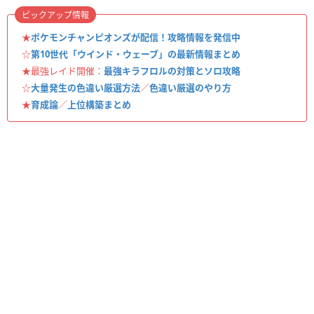
ピックアップ情報
★
ポケモンチャンピオンズが配信！攻略情報を発信中
☆
第10世代「ウインド・ウェーブ」の最新情報まとめ
★最強レイド開催：
最強キラフロルの対策とソロ攻略
☆
大量発生の色違い厳選方法
／
色違い厳選のやり方
★
育成論
／
上位構築まとめ