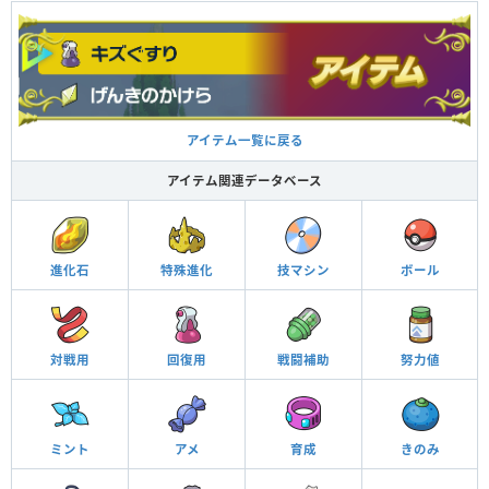
アイテム一覧に戻る
アイテム関連データベース
進化石
特殊進化
技マシン
ボール
対戦用
回復用
戦闘補助
努力値
ミント
アメ
育成
きのみ