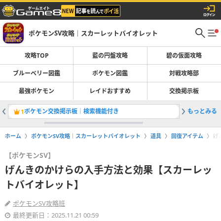
ポケモンSV攻略｜スカーレットバイオレット
攻略TOP
藍の円盤攻略
碧の仮面攻略
ブルーベリー図鑑
ポケモン図鑑
対戦攻略部
最強ポケモン
レイドおすすめ
交換掲示板
ポケモン交換掲示板｜検索機能付き
もっとみる
最強キラ
1
2
ホーム
ポケモンSV攻略｜スカーレットバイオレット
道具
回復アイテム
げ
【ポケモンSV】
げんきのかけらの入手方法と効果【スカーレッ
トバイオレット】
ポケモンSV攻略班
最終更新日：2025.11.21 00:59