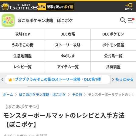
ぽこあポケモン攻略｜ぽこポケ
攻略TOP
DLC攻略
DLCポケモン
うみぞこの街
ストーリー攻略
ポケモン図鑑
生息地図鑑
ゆめしま
公式島一覧
レシピ一覧
アイテム一覧
共有装置
ブクブクうみぞこの街のストーリー攻略・DLC第1弾
もっとみる
DLCの
1
2
ホーム
ぽこあポケモン攻略｜ぽこポケ
その他
モンスターボールマットのレシ
【ぽこあポケモン】
モンスターボールマットのレシピと入手方法
【ぽこポケ】