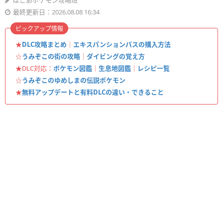
ぽこあポケモン攻略班
最終更新日：2026.08.08 16:34
ピックアップ情報
★
DLC攻略まとめ
｜
エキスパンションパスの購入方法
☆
うみぞこの街の攻略
｜
ダイビングの覚え方
★DLC対応：
ポケモン図鑑
｜
生息地図鑑
｜
レシピ一覧
☆
うみぞこのゆめしまの伝説ポケモン
★
無料アップデートと有料DLCの違い・できること