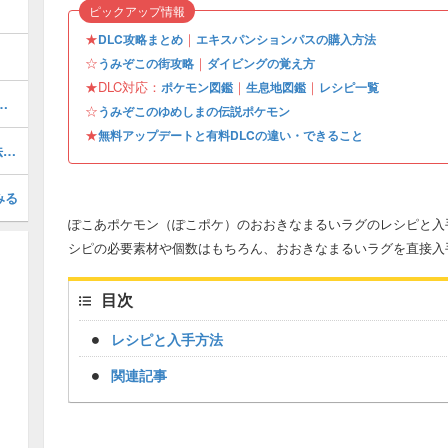
ピックアップ情報
★
｜
DLC攻略まとめ
エキスパンションパスの購入方法
☆
｜
うみぞこの街攻略
ダイビングの覚え方
★DLC対応：
｜
｜
ポケモン図鑑
生息地図鑑
レシピ一覧
この街の行き方とできること
☆
うみぞこのゆめしまの伝説ポケモン
★
無料アップデートと有料DLCの違い・できること
共有装置(きょうゆうそうち)の入手方法と使い道
みる
ぽこあポケモン（ぽこポケ）のおおきなまるいラグのレシピと入
シピの必要素材や個数はもちろん、おおきなまるいラグを直接入
目次
レシピと入手方法
関連記事