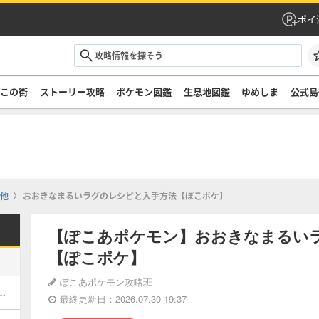
ポイ
ぞこの街
ストーリー攻略
ポケモン図鑑
生息地図鑑
ゆめしま
公式島
他
おおきなまるいラグのレシピと入手方法【ぽこポケ】
【ぽこあポケモン】おおきなまるい
【ぽこポケ】
ぽこあポケモン攻略班
街のストーリー攻略・DLC第1弾
最終更新日：2026.07.30 19:37