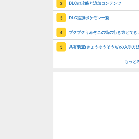
DLCの攻略と追加コンテンツ
2
DLC追加ポケモン一覧
3
ブクブクうみぞ
4
5
もっと