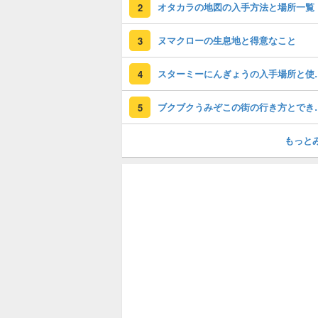
オタカラの地図の入手方法と場所一覧
2
ヌマクローの生息地と得意なこと
3
スターミーにん
4
ブクブクうみぞ
5
もっと