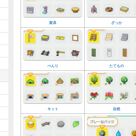
家具
ざっか
べんり
たてもの
キット
自然