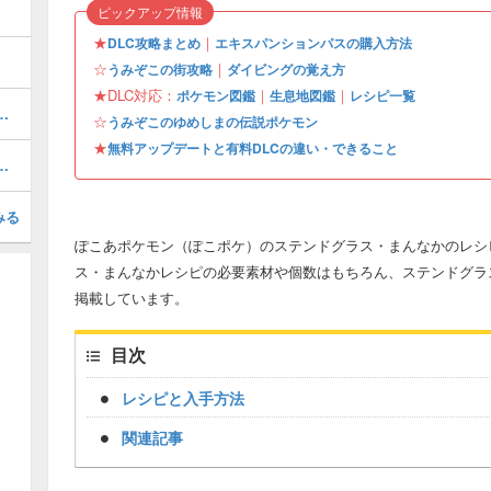
ピックアップ情報
★
｜
DLC攻略まとめ
エキスパンションパスの購入方法
☆
｜
うみぞこの街攻略
ダイビングの覚え方
★DLC対応：
｜
｜
ポケモン図鑑
生息地図鑑
レシピ一覧
ぎょうの入手場所と使い道
☆
うみぞこのゆめしまの伝説ポケモン
★
無料アップデートと有料DLCの違い・できること
この街の行き方とできること
みる
ぽこあポケモン（ぽこポケ）のステンドグラス・まんなかのレシ
ス・まんなかレシピの必要素材や個数はもちろん、ステンドグラ
掲載しています。
目次
レシピと入手方法
関連記事