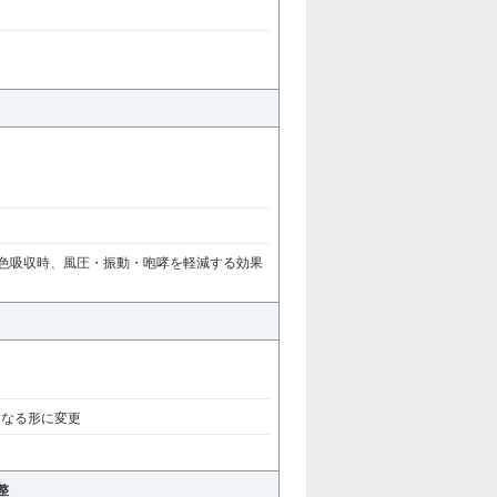
3色吸収時、風圧・振動・咆哮を軽減する効果
くなる形に変更
加
整