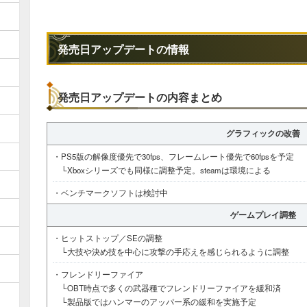
発売日アップデートの情報
発売日アップデートの内容まとめ
グラフィックの改善
・PS5版の解像度優先で30fps、フレームレート優先で60fpsを予定
└Xboxシリーズでも同様に調整予定。steamは環境による
・ベンチマークソフトは検討中
ゲームプレイ調整
・ヒットストップ／SEの調整
└大技や決め技を中心に攻撃の手応えを感じられるように調整
・フレンドリーファイア
└OBT時点で多くの武器種でフレンドリーファイアを緩和済
└製品版ではハンマーのアッパー系の緩和を実施予定