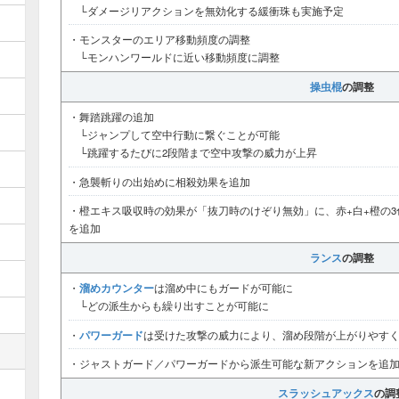
└ダメージリアクションを無効化する緩衝珠も実施予定
・モンスターのエリア移動頻度の調整
└モンハンワールドに近い移動頻度に調整
操虫棍
の調整
・舞踏跳躍の追加
└ジャンプして空中行動に繋ぐことが可能
└跳躍するたびに2段階まで空中攻撃の威力が上昇
・急襲斬りの出始めに相殺効果を追加
・橙エキス吸収時の効果が「抜刀時のけぞり無効」に、赤+白+橙の
を追加
ランス
の調整
溜めカウンター
・
は溜め中にもガードが可能に
└どの派生からも繰り出すことが可能に
パワーガード
・
は受けた攻撃の威力により、溜め段階が上がりやす
・ジャストガード／パワーガードから派生可能な新アクションを追
スラッシュアックス
の調