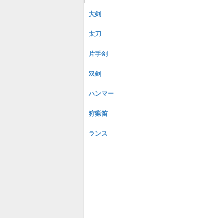
大剣
太刀
片手剣
双剣
ハンマー
狩猟笛
ランス