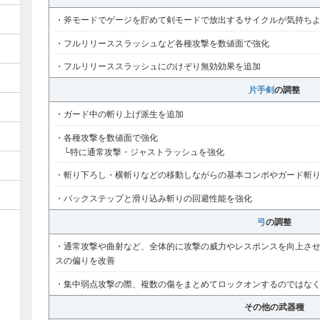
・斧モードでゲージを貯めて剣モードで放出するサイクルが気持ち
・フルリリーススラッシュなど各種攻撃を数値面で強化
・フルリリーススラッシュにのけぞり無効効果を追加
片手剣
の調整
・ガード中の斬り上げ派生を追加
・各種攻撃を数値面で強化
└特に通常攻撃・ジャストラッシュを強化
・斬り下ろし・横斬りなどの移動しながらの基本コンボやガード斬
・バックステップと滑り込み斬りの回避性能を強化
弓
の調整
・通常攻撃や曲射など、全体的に攻撃の威力やレスポンスを向上さ
スの偏りを改善
・集中弱点攻撃の際、複数の傷をまとめてロックオンするのではな
その他の武器種