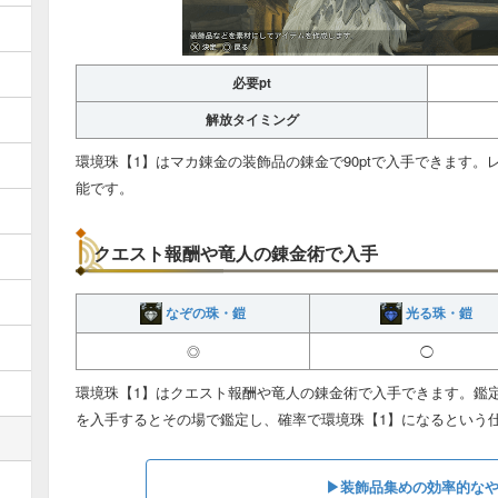
必要pt
解放タイミング
環境珠【1】はマカ錬金の装飾品の錬金で90ptで入手できます。レ
能です。
クエスト報酬や竜人の錬金術で入手
なぞの珠・鎧
光る珠・鎧
◎
◯
環境珠【1】はクエスト報酬や竜人の錬金術で入手できます。鑑
を入手するとその場で鑑定し、確率で環境珠【1】になるという
▶︎装飾品集めの効率的な