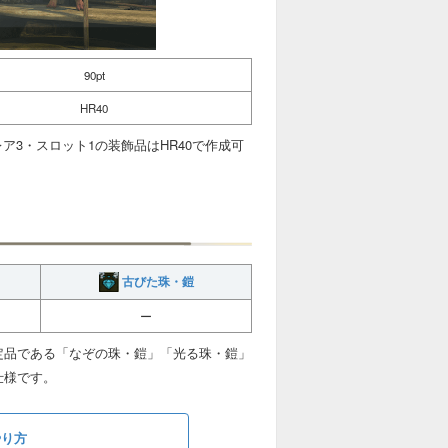
90pt
HR40
ア3・スロット1の装飾品はHR40で作成可
古びた珠・鎧
ー
定品である「なぞの珠・鎧」「光る珠・鎧」
仕様です。
やり方