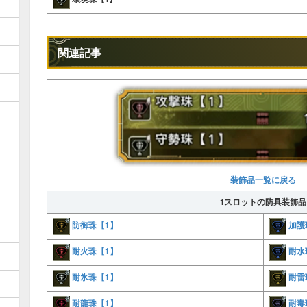
関連記事
装飾品一覧に戻る
1スロットの防具装飾品
防御珠【1】
加護
耐火珠【1】
耐水
耐氷珠【1】
耐雷
耐龍珠【1】
耐毒