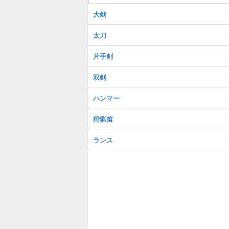
大剣
太刀
片手剣
双剣
ハンマー
狩猟笛
ランス