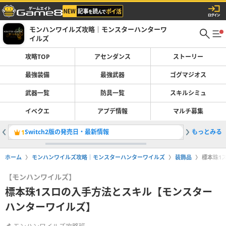
モンハンワイルズ攻略｜モンスターハンターワ
イルズ
攻略TOP
アセンダンス
ストーリー
最強装備
最強武器
ゴグマジオス
武器一覧
防具一覧
スキルシミュ
イベクエ
アプデ情報
マルチ募集
Switch2版の発売日・最新情報
もっとみる
双剣の最
1
2
ホーム
モンハンワイルズ攻略｜モンスターハンターワイルズ
装飾品
標本珠1
【モンハンワイルズ】
標本珠1スロの入手方法とスキル【モンスター
ハンターワイルズ】