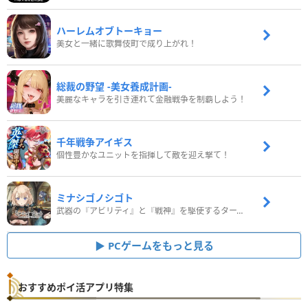
ハーレムオブトーキョー
美女と一緒に歌舞伎町で成り上がれ！
総裁の野望 -美女養成計画-
美麗なキャラを引き連れて金融戦争を制覇しよう！
千年戦争アイギス
個性豊かなユニットを指揮して敵を迎え撃て！
ミナシゴノシゴト
武器の『アビリティ』と『戦神』を駆使するターン制コマンドバトルRPG！
PCゲームをもっと見る
おすすめポイ活アプリ特集