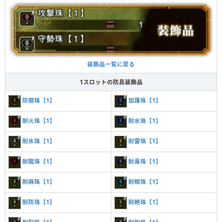
装飾品一覧に戻る
1スロットの防具装飾品
防御珠【1】
加護珠【1】
耐火珠【1】
耐水珠【1】
耐氷珠【1】
耐雷珠【1】
耐龍珠【1】
耐毒珠【1】
耐麻珠【1】
耐眠珠【1】
耐防珠【1】
耐絶珠【1】