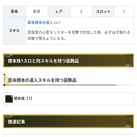
専用
防具
レア
3
スロット
1
昆虫標本の達人
Lv.1
スキル
昆虫型の小型モンスターを攻撃で討伐した時、必ずはぎ取れる
状態で残るようになる。
標本珠1スロと同スキルを持つ装飾品
昆虫標本の達人スキルを持つ装飾品
標本珠【1】
関連記事