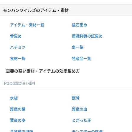
モンハンワイルズのアイテム・素材
アイテム・素材一覧
鉱石集め
骨集め
歴戦狩猟の証集め
ハチミツ
魚一覧
食材一覧
特産品一覧
需要の高い素材・アイテムの効率集め方
下位の需要が高い素材
水袋
獣骨
護竜の鱗
護竜の血
翼竜の皮
とがった牙
草食種の甲殻
モンスターの体液