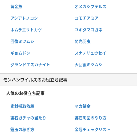
黄金魚
オメカシプテルス
アシアトノコシ
コモチアミア
ホムラエリトカゲ
ユキダマコガネ
回復ミツムシ
閃光羽虫
ギョムドン
スナノリュウセイ
グランドエスカナイト
大回復ミツムシ
モンハンワイルズのお役立ち記事
人気のお役立ち記事
素材採取依頼
マカ錬金
護石ガチャの当たり
護石周回のやり方
鎧玉の稼ぎ方
金冠チェックリスト