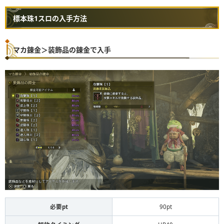
標本珠1スロの入手方法
マカ錬金＞装飾品の錬金で入手
必要pt
90pt