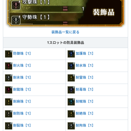
装飾品一覧に戻る
1スロットの防具装飾品
防御珠【1】
加護珠【1】
耐火珠【1】
耐水珠【1】
耐氷珠【1】
耐雷珠【1】
耐龍珠【1】
耐毒珠【1】
耐麻珠【1】
耐眠珠【1】
耐防珠【1】
耐絶珠【1】
耐裂珠【1】
耐拘珠【1】