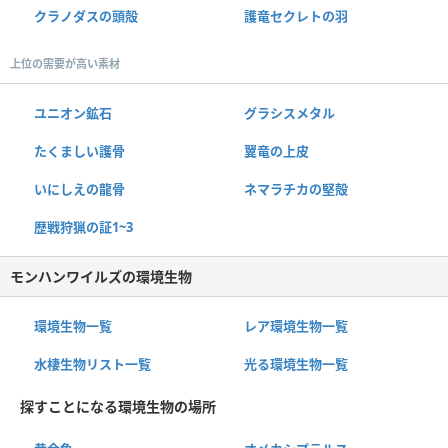
クラノダスの頭殻
護竜セクレトの羽
上位の需要が高い素材
ユニオン鉱石
グラシスメタル
たくましい護骨
翼竜の上皮
いにしえの龍骨
ネマラチカの堅殻
歴戦狩猟の証1~3
モンハンワイルズの環境生物
環境生物一覧
レア環境生物一覧
水棲生物リスト一覧
光る環境生物一覧
探すことになる環境生物の場所