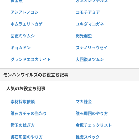
黄金魚
オメカシプテルス
アシアトノコシ
コモチアミア
ホムラエリトカゲ
ユキダマコガネ
回復ミツムシ
閃光羽虫
ギョムドン
スナノリュウセイ
グランドエスカナイト
大回復ミツムシ
モンハンワイルズのお役立ち記事
人気のお役立ち記事
素材採取依頼
マカ錬金
護石ガチャの当たり
護石周回のやり方
鎧玉の稼ぎ方
金冠チェックリスト
護石周回のやり方
推奨スペック