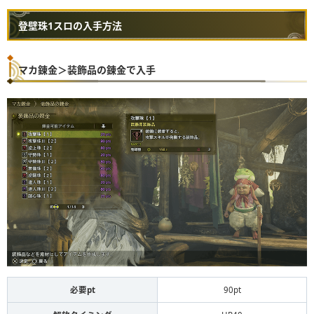
登壁珠1スロの入手方法
マカ錬金＞装飾品の錬金で入手
必要pt
90pt