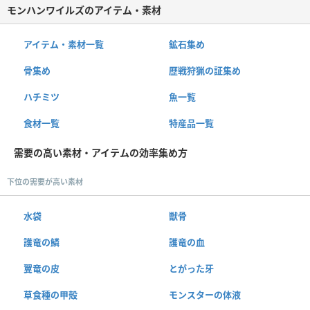
モンハンワイルズのアイテム・素材
アイテム・素材一覧
鉱石集め
骨集め
歴戦狩猟の証集め
ハチミツ
魚一覧
食材一覧
特産品一覧
需要の高い素材・アイテムの効率集め方
下位の需要が高い素材
水袋
獣骨
護竜の鱗
護竜の血
翼竜の皮
とがった牙
草食種の甲殻
モンスターの体液