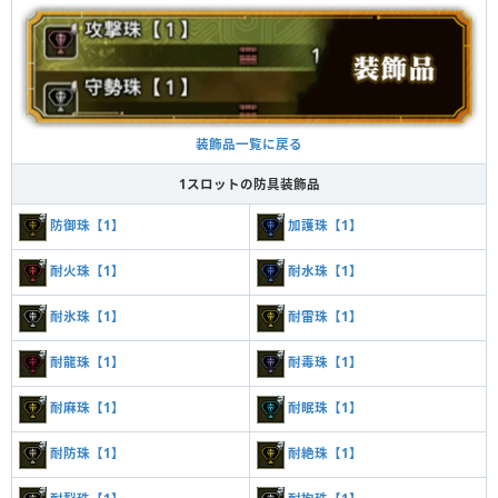
装飾品一覧に戻る
1スロットの防具装飾品
防御珠【1】
加護珠【1】
耐火珠【1】
耐水珠【1】
耐氷珠【1】
耐雷珠【1】
耐龍珠【1】
耐毒珠【1】
耐麻珠【1】
耐眠珠【1】
耐防珠【1】
耐絶珠【1】