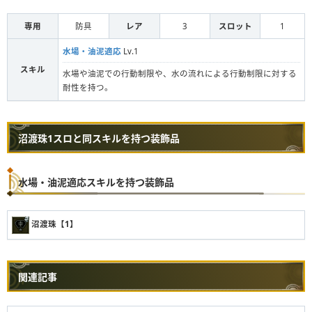
専用
防具
レア
3
スロット
1
水場・油泥適応
Lv.1
スキル
水場や油泥での行動制限や、水の流れによる行動制限に対する
耐性を持つ。
沼渡珠1スロと同スキルを持つ装飾品
水場・油泥適応スキルを持つ装飾品
沼渡珠【1】
関連記事