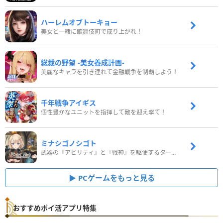
ハーレムオブトーキョー
美女と一緒に歌舞伎町で成り上がれ！
総裁の野望 -美女養成計画-
美麗なキャラを引き連れて金融戦争を制覇しよう！
千年戦争アイギス
個性豊かなユニットを指揮して敵を迎え撃て！
ミナシゴノシゴト
武器の『アビリティ』と『戦神』を駆使するターン制コマンドバトルRPG！
PCゲームをもっと見る
おすすめポイ活アプリ特集