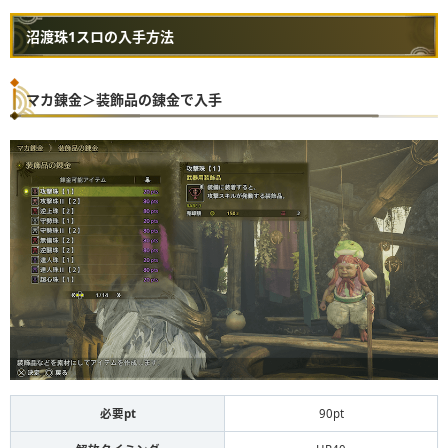
沼渡珠1スロの入手方法
マカ錬金＞装飾品の錬金で入手
必要pt
90pt