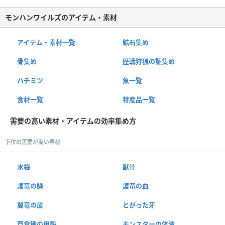
モンハンワイルズのアイテム・素材
アイテム・素材一覧
鉱石集め
骨集め
歴戦狩猟の証集め
ハチミツ
魚一覧
食材一覧
特産品一覧
需要の高い素材・アイテムの効率集め方
下位の需要が高い素材
水袋
獣骨
護竜の鱗
護竜の血
翼竜の皮
とがった牙
草食種の甲殻
モンスターの体液