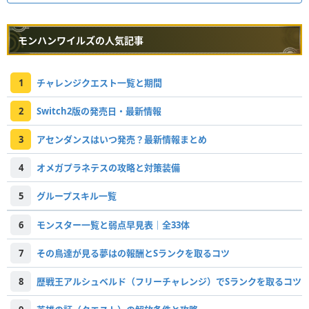
モンハンワイルズの人気記事
1
チャレンジクエスト一覧と期間
2
Switch2版の発売日・最新情報
3
アセンダンスはいつ発売？最新情報まとめ
4
オメガプラネテスの攻略と対策装備
5
グループスキル一覧
6
モンスター一覧と弱点早見表｜全33体
7
その鳥達が見る夢はの報酬とSランクを取るコツ
8
歴戦王アルシュベルド（フリーチャレンジ）でSランクを取るコツ