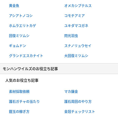
黄金魚
オメカシプテルス
アシアトノコシ
コモチアミア
ホムラエリトカゲ
ユキダマコガネ
回復ミツムシ
閃光羽虫
ギョムドン
スナノリュウセイ
グランドエスカナイト
大回復ミツムシ
モンハンワイルズのお役立ち記事
人気のお役立ち記事
素材採取依頼
マカ錬金
護石ガチャの当たり
護石周回のやり方
鎧玉の稼ぎ方
金冠チェックリスト