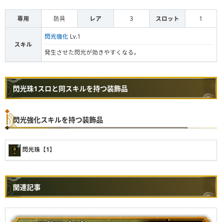
専用
防具
レア
3
スロット
1
閃光強化
Lv.1
スキル
発生させた閃光が効きやすくなる。
閃光珠1スロと同スキルを持つ装飾品
閃光強化スキルを持つ装飾品
閃光珠【1】
関連記事