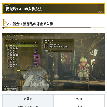
閃光珠1スロの入手方法
マカ錬金＞装飾品の錬金で入手
必要pt
90pt