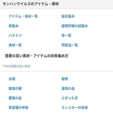
モンハンワイルズのアイテム・素材
アイテム・素材一覧
鉱石集め
骨集め
歴戦狩猟の証集め
ハチミツ
魚一覧
食材一覧
特産品一覧
需要の高い素材・アイテムの効率集め方
下位の需要が高い素材
水袋
獣骨
護竜の鱗
護竜の血
翼竜の皮
とがった牙
草食種の甲殻
モンスターの体液