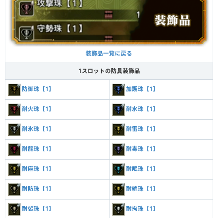
装飾品一覧に戻る
1スロットの防具装飾品
防御珠【1】
加護珠【1】
耐火珠【1】
耐水珠【1】
耐氷珠【1】
耐雷珠【1】
耐龍珠【1】
耐毒珠【1】
耐麻珠【1】
耐眠珠【1】
耐防珠【1】
耐絶珠【1】
耐裂珠【1】
耐拘珠【1】