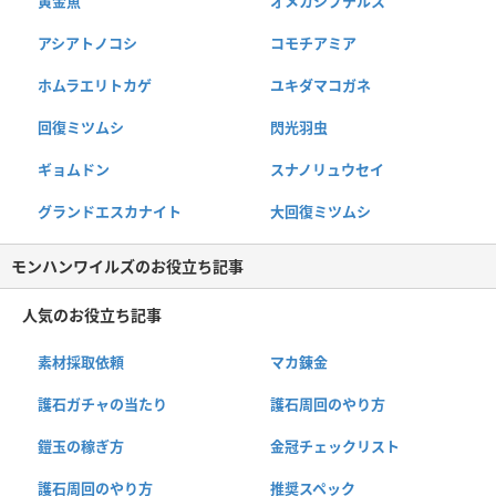
黄金魚
オメカシプテルス
アシアトノコシ
コモチアミア
ホムラエリトカゲ
ユキダマコガネ
回復ミツムシ
閃光羽虫
ギョムドン
スナノリュウセイ
グランドエスカナイト
大回復ミツムシ
モンハンワイルズのお役立ち記事
人気のお役立ち記事
素材採取依頼
マカ錬金
護石ガチャの当たり
護石周回のやり方
鎧玉の稼ぎ方
金冠チェックリスト
護石周回のやり方
推奨スペック