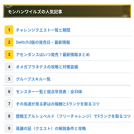
モンハンワイルズの人気記事
1
チャレンジクエスト一覧と期間
2
Switch2版の発売日・最新情報
3
アセンダンスはいつ発売？最新情報まとめ
4
オメガプラネテスの攻略と対策装備
5
グループスキル一覧
6
モンスター一覧と弱点早見表｜全33体
7
その鳥達が見る夢はの報酬とSランクを取るコツ
8
歴戦王アルシュベルド（フリーチャレンジ）でSランクを取るコツ
9
英雄の証（クエスト）の解放条件と攻略