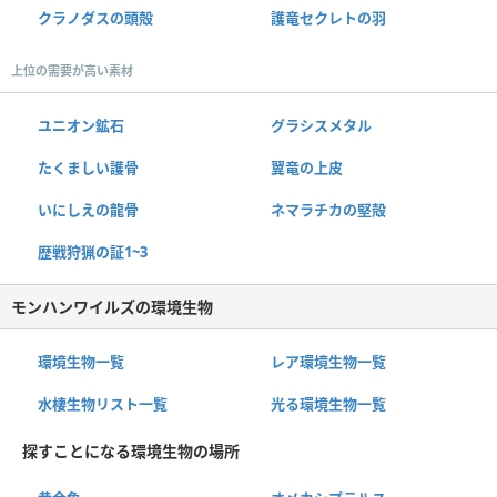
クラノダスの頭殻
護竜セクレトの羽
上位の需要が高い素材
ユニオン鉱石
グラシスメタル
たくましい護骨
翼竜の上皮
いにしえの龍骨
ネマラチカの堅殻
歴戦狩猟の証1~3
モンハンワイルズの環境生物
環境生物一覧
レア環境生物一覧
水棲生物リスト一覧
光る環境生物一覧
探すことになる環境生物の場所