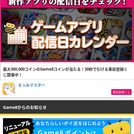
最大300,000コインのGame8コインが当たる！30秒で引ける事前登録く
じ開催中！
るぅみマスター
事前登録くじ
Game8からのお知らせ