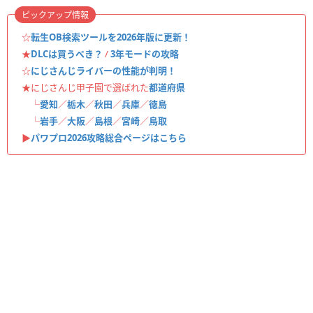
ピックアップ情報
☆
転生OB検索ツールを2026年版に更新！
★
DLCは買うべき？
/
3年モードの攻略
☆
にじさんじライバーの性能が判明！
★にじさんじ甲子園で選ばれた
都道府県
└
愛知
／
栃木
／
秋田
／
兵庫
／
徳島
└
岩手
／
大阪
／
島根
／
宮崎
／
鳥取
▶︎
パワプロ2026攻略総合ページはこちら