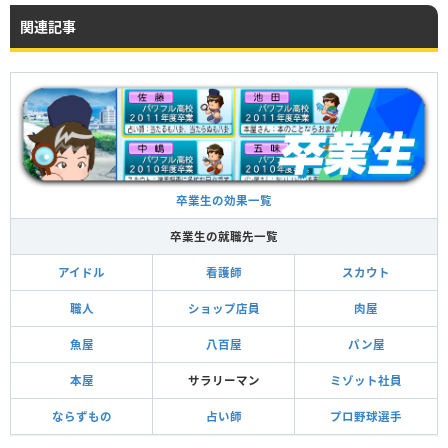
関連記事
卒業生の効果一覧
卒業生の就職先一覧
アイドル
看護師
スカウト
職人
ショップ店員
肉屋
魚屋
八百屋
パン屋
本屋
サラリーマン
ミゾット社員
ならずもの
占い師
プロ野球選手