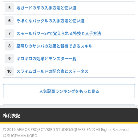
5
地ガードの印の入手方法と使い道
6
そぼくなバックルの入手方法と使い道
7
スモールパワーSPで覚えられる特技と入手方法
8
星降りのサンバの効果と習得できるスキル
9
ギロギロの効果とモンスター一覧
10
スライムゴールドの配合表とステータス
人気記事ランキングをもっと見る
権利表記
© 2016 ARMOR PROJECT/BIRD STUDIO/SQUARE ENIX All Rights Reserved.
© SUGIYAMA KOBO