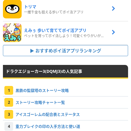
トリマ
一攫千金も狙える歩いてポイ活アプリ
えみぅ 歩いて育ててポイ活アプリ
ペットを育ってポイ活しよう！可愛くやりがいがある新感覚アプリ
おすすめポイ活アプリランキング
ドラクエジョーカー3(DQMJ3)の人気記事
1
黒鉄の監獄塔のストーリー攻略
2
ストーリー攻略チャート一覧
3
アイスゴーレムの配合表とステータス
4
重力ブレイクの印の入手方法と使い道