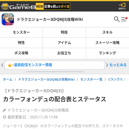
ドラクエジョーカー3(DQMJ3)攻略Wiki
モンスター
特技
スキル
特性
アイテム
ストーリー攻略
ボス攻略
お役立ち
ランキング
最新配信モンスター情報
もっとみる
グランシ
1
2
ホーム
ドラクエジョーカー3(DQMJ3)攻略Wiki
モンスター一覧
Cランクモン
【ドラクエジョーカー3(DQMJ3)】
カラーフォンデュの配合表とステータス
ドラクエジョーカー3(DQMJ3)攻略班
最終更新日：2025.11.20 17:58
ジョーカー3（DQMJ3）のカラーフォンデュの配合での作り方、ステータスや