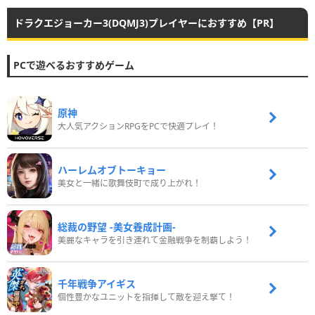
ドラクエジョーカー3(DQMJ3)プレイヤーにおすすめ【PR】
PCで遊べるおすすめゲーム
原神
大人気アクションRPGをPCで快適プレイ！
ハーレムオブトーキョー
美女と一緒に歌舞伎町で成り上がれ！
総裁の野望 -美女養成計画-
美麗なキャラを引き連れて金融戦争を制覇しよう！
千年戦争アイギス
個性豊かなユニットを指揮して敵を迎え撃て！