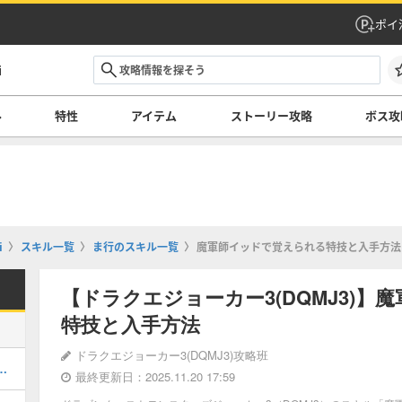
ポイ
i
ル
特性
アイテム
ストーリー攻略
ボス攻
i
スキル一覧
ま行のスキル一覧
魔軍師イッドで覚えられる特技と入手方法
【ドラクエジョーカー3(DQMJ3)
特技と入手方法
ドラクエジョーカー3(DQMJ3)攻略班
ィオの配合表とステータス
最終更新日：2025.11.20 17:59