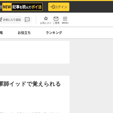
活
ログイン
お気に入り追加
ご意見
MENU
お気に入り
略
お役立ち
ランキング
】魔軍師イッドで覚えられる