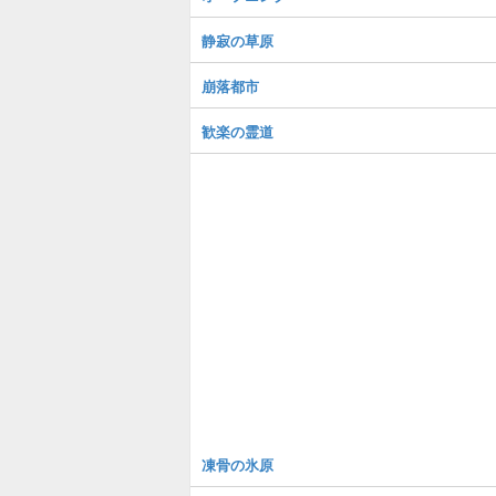
静寂の草原
崩落都市
歓楽の霊道
凍骨の氷原