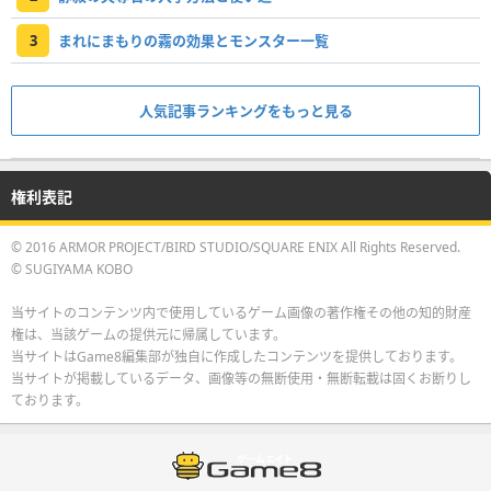
3
まれにまもりの霧の効果とモンスター一覧
人気記事ランキングをもっと見る
権利表記
© 2016 ARMOR PROJECT/BIRD STUDIO/SQUARE ENIX All Rights Reserved.
© SUGIYAMA KOBO
当サイトのコンテンツ内で使用しているゲーム画像の著作権その他の知的財産
権は、当該ゲームの提供元に帰属しています。
当サイトはGame8編集部が独自に作成したコンテンツを提供しております。
当サイトが掲載しているデータ、画像等の無断使用・無断転載は固くお断りし
ております。