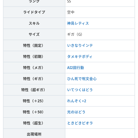
ランク
SS
ライドタイプ
空中
スキル
神鳥レティス
サイズ
ギガ（G）
特性（固定）
いきなりインテ
特性（初期）
タメキテボディ
特性（メガ）
AI2回行動
特性（ギガ）
ひん死で呪文会心
特性（超ギガ）
いてつくはどう
特性（＋25）
れんぞく×2
特性（＋50）
光のはどう
特性（超生）
ときどきピオラ
出現場所