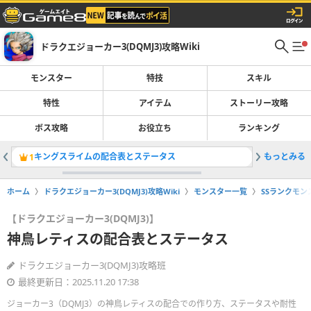
ドラクエジョーカー3(DQMJ3)攻略Wiki
モンスター
特技
スキル
特性
アイテム
ストーリー攻略
ボス攻略
お役立ち
ランキング
キングスライムの配合表とステータス
もっとみる
オークキ
1
2
ホーム
ドラクエジョーカー3(DQMJ3)攻略Wiki
モンスター一覧
SSランクモン
【ドラクエジョーカー3(DQMJ3)】
神鳥レティスの配合表とステータス
ドラクエジョーカー3(DQMJ3)攻略班
最終更新日：2025.11.20 17:38
ジョーカー3（DQMJ3）の神鳥レティスの配合での作り方、ステータスや耐性