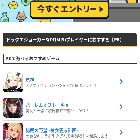
ドラクエジョーカー3(DQMJ3)プレイヤーにおすすめ【PR】
PCで遊べるおすすめゲーム
原神
大人気アクションRPGをPCで快適プレイ！
ハーレムオブトーキョー
美女と一緒に歌舞伎町で成り上がれ！
総裁の野望 -美女養成計画-
美麗なキャラを引き連れて金融戦争を制覇しよう！