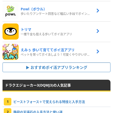
Powl（ポウル）
歩いたりアンケート回答など幅広い手段でポイントをゲット
トリマ
一攫千金も狙える歩いてポイ活アプリ
えみぅ 歩いて育ててポイ活アプリ
ペットを育ってポイ活しよう！可愛くやりがいがある新感覚アプリ
おすすめポイ活アプリランキング
ドラクエジョーカー3(DQMJ3)の人気記事
1
ビーストフォース＋で覚えられる特技と入手方法
2
静寂の天導石の入手方法と使い道