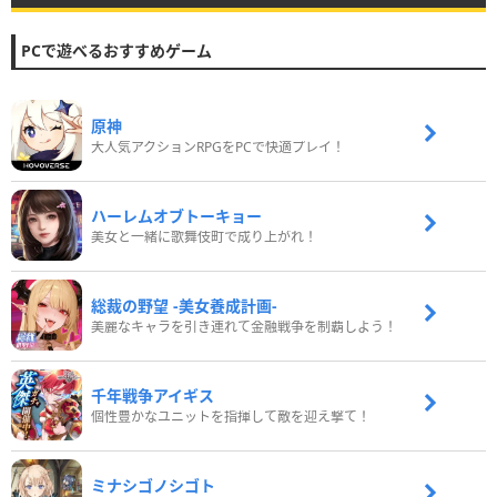
PCで遊べるおすすめゲーム
原神
大人気アクションRPGをPCで快適プレイ！
ハーレムオブトーキョー
美女と一緒に歌舞伎町で成り上がれ！
総裁の野望 -美女養成計画-
美麗なキャラを引き連れて金融戦争を制覇しよう！
千年戦争アイギス
個性豊かなユニットを指揮して敵を迎え撃て！
ミナシゴノシゴト