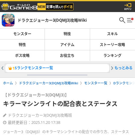
ドラクエジョーカー3(DQMJ3)攻略Wiki
モンスター
特技
スキル
特性
アイテム
ストーリー攻略
ボス攻略
お役立ち
ランキング
Sランクモンスター一覧
もっとみる
グラコス
1
2
ホーム
ドラクエジョーカー3(DQMJ3)攻略Wiki
モンスター一覧
Dランクモン
【ドラクエジョーカー3(DQMJ3)】
キラーマシンライトの配合表とステータス
ドラクエジョーカー3(DQMJ3)攻略班
最終更新日：2025.11.20 17:38
ジョーカー3（DQMJ3）のキラーマシンライトの配合での作り方、ステータス