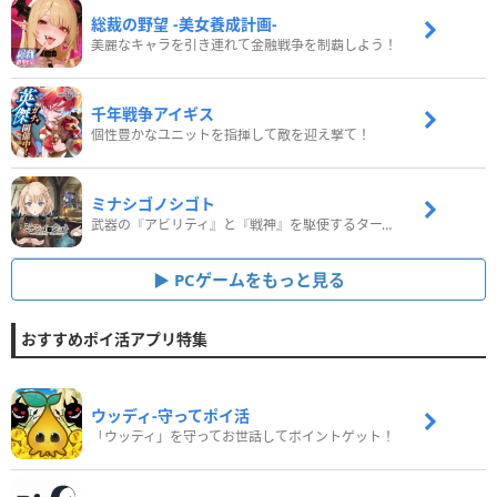
総裁の野望 -美女養成計画-
美麗なキャラを引き連れて金融戦争を制覇しよう！
千年戦争アイギス
個性豊かなユニットを指揮して敵を迎え撃て！
ミナシゴノシゴト
武器の『アビリティ』と『戦神』を駆使するターン制コマンドバトルRPG！
PCゲームをもっと見る
おすすめポイ活アプリ特集
ウッディ‐守ってポイ活
「ウッディ」を守ってお世話してポイントゲット！