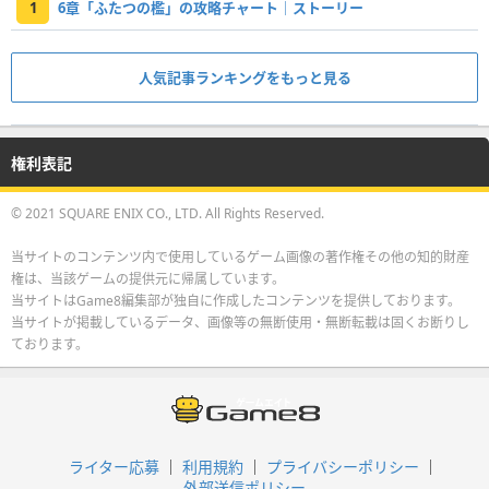
1
6章「ふたつの檻」の攻略チャート｜ストーリー
人気記事ランキングをもっと見る
権利表記
© 2021 SQUARE ENIX CO., LTD. All Rights Reserved.
当サイトのコンテンツ内で使用しているゲーム画像の著作権その他の知的財産
権は、当該ゲームの提供元に帰属しています。
当サイトはGame8編集部が独自に作成したコンテンツを提供しております。
当サイトが掲載しているデータ、画像等の無断使用・無断転載は固くお断りし
ております。
ライター応募
利用規約
プライバシーポリシー
外部送信ポリシー