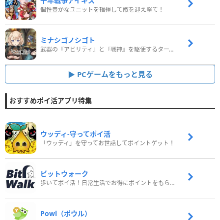
千年戦争アイギス
個性豊かなユニットを指揮して敵を迎え撃て！
ミナシゴノシゴト
武器の『アビリティ』と『戦神』を駆使するターン制コマンドバトルRPG！
PCゲームをもっと見る
おすすめポイ活アプリ特集
ウッディ‐守ってポイ活
「ウッディ」を守ってお世話してポイントゲット！
ビットウォーク
歩いてポイ活！日常生活でお得にポイントをもらおう
Powl（ポウル）