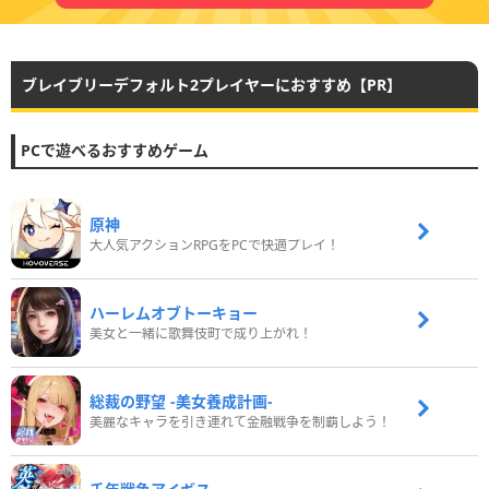
ブレイブリーデフォルト2プレイヤーにおすすめ【PR】
PCで遊べるおすすめゲーム
原神
大人気アクションRPGをPCで快適プレイ！
ハーレムオブトーキョー
美女と一緒に歌舞伎町で成り上がれ！
総裁の野望 -美女養成計画-
美麗なキャラを引き連れて金融戦争を制覇しよう！