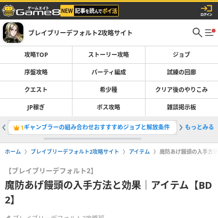
ブレイブリーデフォルト2攻略サイト
攻略TOP
ストーリー攻略
ジョブ
序盤攻略
パーティ編成
試練の回廊
クエスト
希少種
クリア後のやりこみ
JP稼ぎ
ボス攻略
雑談掲示板
ギャンブラーの組み合わせおすすすめジョブと解放条件
もっとみる
バアルの
1
2
ホーム
ブレイブリーデフォルト2攻略サイト
アイテム
魔防あげ饅頭の入手方法
【ブレイブリーデフォルト2】
魔防あげ饅頭の入手方法と効果｜アイテム【BD
2】