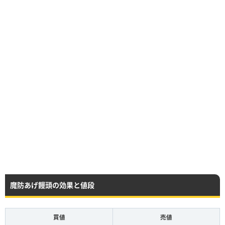
魔防あげ饅頭の効果と値段
買値
売値