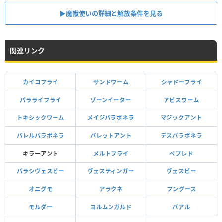
▶魔獣使いの詳細と解放条件を見る
関連リンク
カイコフライ
サンドワーム
シャドーフライ
パラライフライ
ゾーンイーター
アビスワーム
トキシックワーム
メイジパラポネラ
マジックアント
バレルパラポネラ
バレットアント
デスパラポネラ
キラーアント
メルトフライ
ペプレド
パラシヴェスビー
ヴェスティンガー
ヴェスビー
オニグモ
アラクネ
フングース
モルダー
ヨルムンガルド
バアル