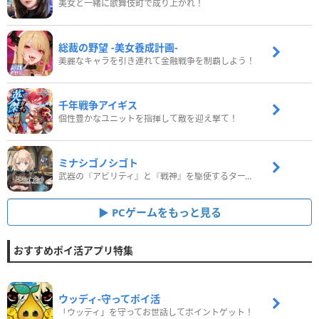
美女と一緒に歌舞伎町で成り上がれ！
総裁の野望 -美女養成計画-
美麗なキャラを引き連れて金融戦争を制覇しよう！
千年戦争アイギス
個性豊かなユニットを指揮して敵を迎え撃て！
ミナシゴノシゴト
武器の『アビリティ』と『戦神』を駆使するターン制コマンドバトルRPG！
PCゲームをもっと見る
おすすめポイ活アプリ特集
ウッディ‐守ってポイ活
「ウッディ」を守ってお世話してポイントゲット！