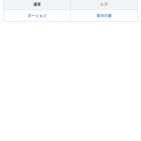
通常
レア
ポーション
気付け薬