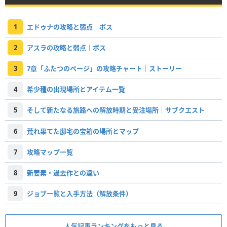
1
エドゥナの攻略と弱点｜ボス
2
アスラの攻略と弱点｜ボス
3
7章「ふたつのページ」の攻略チャート｜ストーリー
4
希少種の出現場所とアイテム一覧
5
そして新たなる旅路への解放時期と受注場所｜サブクエスト
6
荒れ果てた邸宅の宝箱の場所とマップ
7
攻略マップ一覧
8
新要素・過去作との違い
9
ジョブ一覧と入手方法（解放条件）
人気記事ランキングをもっと見る