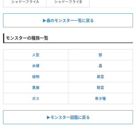
シャドーフライA
シャドーフライB
▶︎蟲のモンスター一覧に戻る
モンスターの種族一覧
人型
獣
水棲
蟲
植物
屍霊
悪魔
精霊
ボス
希少種
▶モンスター図鑑に戻る