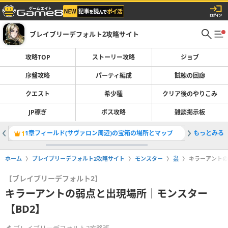
ブレイブリーデフォルト2攻略サイト
攻略TOP
ストーリー攻略
ジョブ
序盤攻略
パーティ編成
試練の回廊
クエスト
希少種
クリア後のやりこみ
JP稼ぎ
ボス攻略
雑談掲示板
1章フィールド(サヴァロン周辺)の宝箱の場所とマップ
もっとみる
3章フィ
1
2
ホーム
ブレイブリーデフォルト2攻略サイト
モンスター
蟲
キラーアントの
【ブレイブリーデフォルト2】
キラーアントの弱点と出現場所｜モンスター
【BD2】