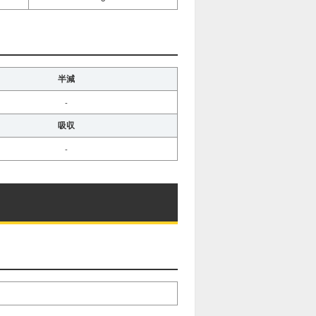
半減
-
吸収
-