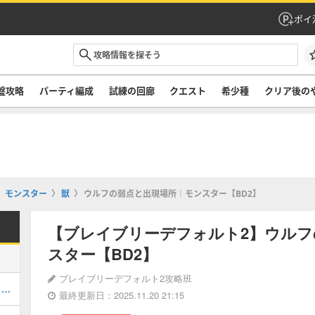
ポイ
盤攻略
パーティ編成
試練の回廊
クエスト
希少種
クリア後の
モンスター
獣
ウルフの弱点と出現場所｜モンスター【BD2】
【ブレイブリーデフォルト2】ウルフ
スター【BD2】
ブレイブリーデフォルト2攻略班
7章「ふたつのページ」の攻略チャート｜ストーリー
最終更新日：2025.11.20 21:15