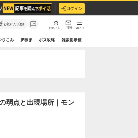
活
ログイン
お気に入り追加
ご意見
MENU
お気に入り
やりこみ
JP稼ぎ
ボス攻略
雑談掲示板
の弱点と出現場所｜モン