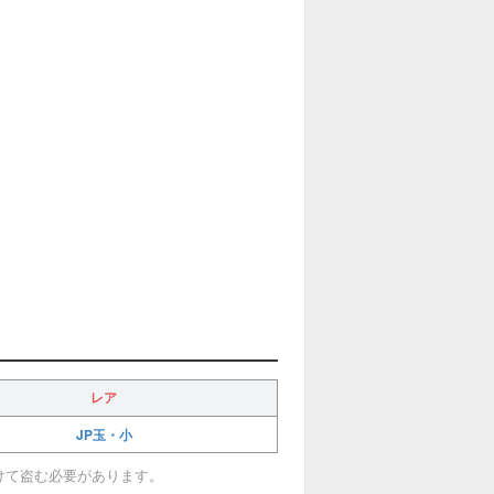
レア
JP玉・小
けて盗む必要があります。