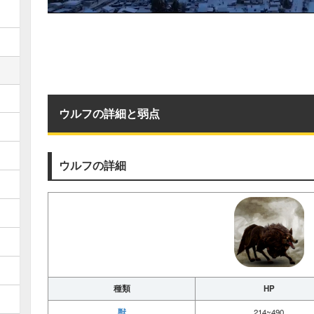
ウルフの詳細と弱点
ウルフの詳細
種類
HP
獣
214~490