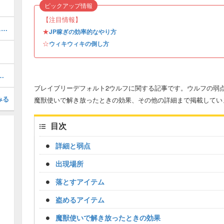
ピックアップ情報
【注目情報】
6章「ふたつの檻」の攻略チャート｜ストーリー
★
JP稼ぎの効率的なやり方
☆
ウィキウィキの倒し方
ラスの装備を入手する方法
ブレイブリーデフォルト2ウルフに関する記事です。ウルフの弱
みる
魔獣使いで解き放ったときの効果、その他の詳細まで掲載してい
目次
詳細と弱点
出現場所
落とすアイテム
盗めるアイテム
魔獣使いで解き放ったときの効果