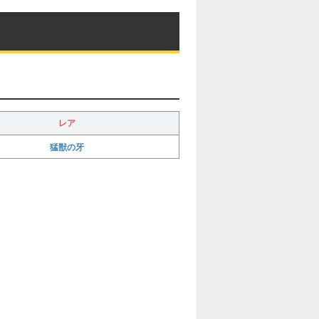
レア
猛獣の牙