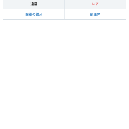
通常
レア
凶獣の鋭牙
病原体