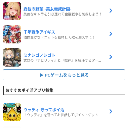
総裁の野望 -美女養成計画-
美麗なキャラを引き連れて金融戦争を制覇しよう！
千年戦争アイギス
個性豊かなユニットを指揮して敵を迎え撃て！
ミナシゴノシゴト
武器の『アビリティ』と『戦神』を駆使するターン制コマンドバトルRPG！
PCゲームをもっと見る
おすすめポイ活アプリ特集
ウッディ‐守ってポイ活
「ウッディ」を守ってお世話してポイントゲット！