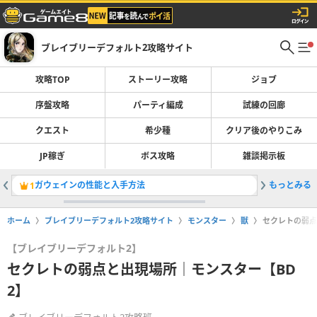
ブレイブリーデフォルト2攻略サイト
攻略TOP
ストーリー攻略
ジョブ
序盤攻略
パーティ編成
試練の回廊
クエスト
希少種
クリア後のやりこみ
JP稼ぎ
ボス攻略
雑談掲示板
ガウェインの性能と入手方法
もっとみる
ヤミノヒ
1
2
ホーム
ブレイブリーデフォルト2攻略サイト
モンスター
獣
セクレトの弱点
【ブレイブリーデフォルト2】
セクレトの弱点と出現場所｜モンスター【BD
2】