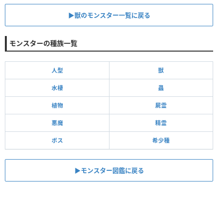
▶︎獣のモンスター一覧に戻る
モンスターの種族一覧
人型
獣
水棲
蟲
植物
屍霊
悪魔
精霊
ボス
希少種
▶モンスター図鑑に戻る