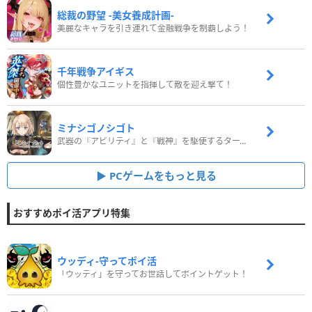
総裁の野望 -美女養成計画-
美麗なキャラを引き連れて金融戦争を制覇しよう！
千年戦争アイギス
個性豊かなユニットを指揮して敵を迎え撃て！
ミナシゴノシゴト
武器の『アビリティ』と『戦神』を駆使するターン制コマンドバトルRPG！
PCゲームをもっと見る
おすすめポイ活アプリ特集
ウッディ‐守ってポイ活
「ウッディ」を守ってお世話してポイントゲット！