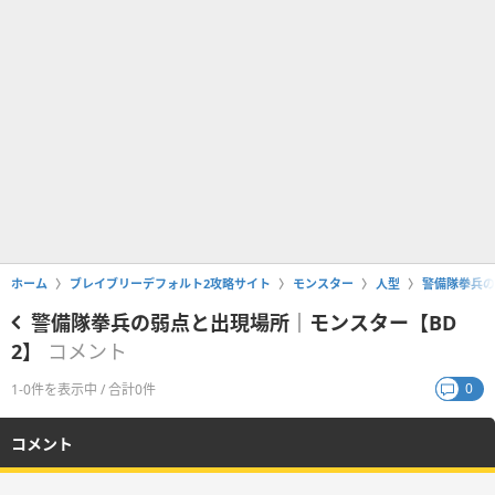
ホーム
ブレイブリーデフォルト2攻略サイト
モンスター
人型
警備隊拳兵の
警備隊拳兵の弱点と出現場所｜モンスター【BD
2】
コメント
0
1-0件を表示中 / 合計0件
コメント