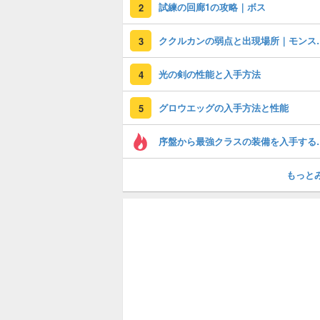
試練の回廊1の攻略｜ボス
2
ククルカンの弱
3
光の剣の性能と入手方法
4
グロウエッグの入手方法と性能
5
序盤から最強ク
もっと