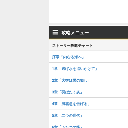
攻略メニュー
ストーリー攻略チャート
序章「内なる海へ」
1章「逃げ水を追いかけて」
2章「大智は愚の如し」
3章「羽ばたく炎」
4章「風雲急を告げる」
5章「二つの世代」
6章「ふたつの檻」