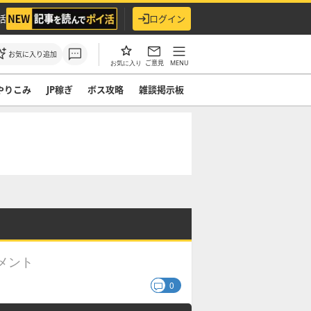
活
ログイン
お気に入り追加
ご意見
MENU
お気に入り
やりこみ
JP稼ぎ
ボス攻略
雑談掲示板
メント
0