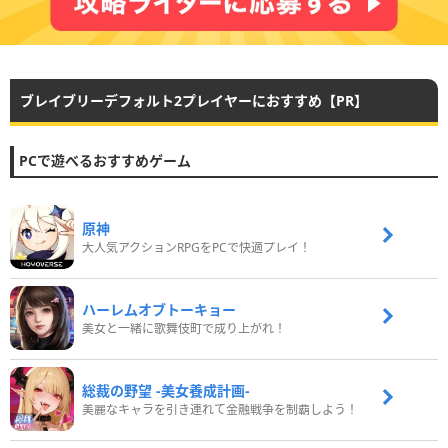
ブレイブリーデフォルト2プレイヤーにおすすめ【PR】
PCで遊べるおすすめゲーム
原神
大人気アクションRPGをPCで快適プレイ！
ハーレムオブトーキョー
美女と一緒に歌舞伎町で成り上がれ！
総裁の野望 -美女養成計画-
美麗なキャラを引き連れて金融戦争を制覇しよう！