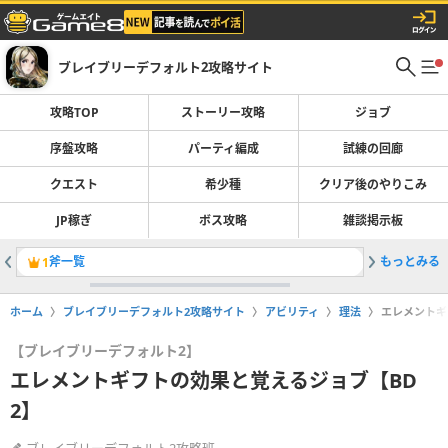
ブレイブリーデフォルト2攻略サイト
攻略TOP
ストーリー攻略
ジョブ
序盤攻略
パーティ編成
試練の回廊
クエスト
希少種
クリア後のやりこみ
JP稼ぎ
ボス攻略
雑談掲示板
斧一覧
もっとみる
カトブレ
1
2
ホーム
ブレイブリーデフォルト2攻略サイト
アビリティ
理法
エレメントギ
【ブレイブリーデフォルト2】
エレメントギフトの効果と覚えるジョブ【BD
2】