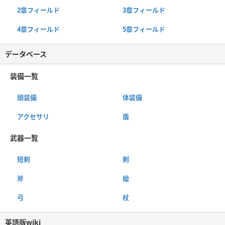
2章フィールド
3章フィールド
4章フィールド
5章フィールド
データベース
装備一覧
頭装備
体装備
アクセサリ
盾
武器一覧
短剣
剣
斧
槍
弓
杖
英語版wiki