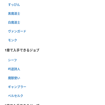
すっぴん
黒魔道士
白魔道士
ヴァンガード
モンク
1章で入手できるジョブ
シーフ
吟遊詩人
魔獣使い
ギャンブラー
ベルセルク