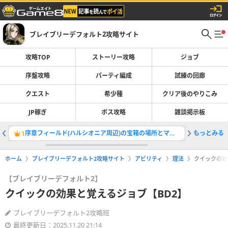
ブレイブリーデフォルト2攻略サイト
攻略TOP
ストーリー攻略
ジョブ
序盤攻略
パーティ編成
試練の回廊
クエスト
希少種
クリア後のやりこみ
JP稼ぎ
ボス攻略
雑談掲示板
序章フィールド(ハルシオニア周辺)の宝箱の場所とマップ
もっとみる
ゴードリ
1
2
ホーム
ブレイブリーデフォルト2攻略サイト
アビリティ
理法
クイックの効
【ブレイブリーデフォルト2】
クイックの効果と覚えるジョブ【BD2】
ブレイブリーデフォルト2攻略班
最終更新日：2025.11.20 21:14