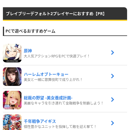
ブレイブリーデフォルト2プレイヤーにおすすめ【PR】
PCで遊べるおすすめゲーム
原神
大人気アクションRPGをPCで快適プレイ！
ハーレムオブトーキョー
美女と一緒に歌舞伎町で成り上がれ！
総裁の野望 -美女養成計画-
美麗なキャラを引き連れて金融戦争を制覇しよう！
千年戦争アイギス
個性豊かなユニットを指揮して敵を迎え撃て！