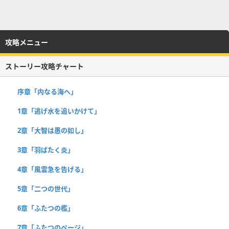
攻略メニュー
ストーリー攻略チャート
序章「内なる海へ」
1章「逃げ水を追いかけて」
2章「大智は愚の如し」
3章「羽ばたく炎」
4章「風雲急を告げる」
5章「二つの世代」
6章「ふたつの檻」
7章「ふたつのページ」