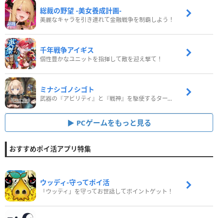
総裁の野望 -美女養成計画-
美麗なキャラを引き連れて金融戦争を制覇しよう！
千年戦争アイギス
個性豊かなユニットを指揮して敵を迎え撃て！
ミナシゴノシゴト
武器の『アビリティ』と『戦神』を駆使するターン制コマンドバトルRPG！
PCゲームをもっと見る
おすすめポイ活アプリ特集
ウッディ‐守ってポイ活
「ウッディ」を守ってお世話してポイントゲット！