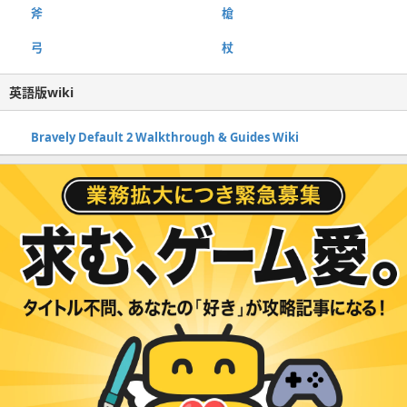
斧
槍
弓
杖
英語版wiki
Bravely Default 2 Walkthrough & Guides Wiki