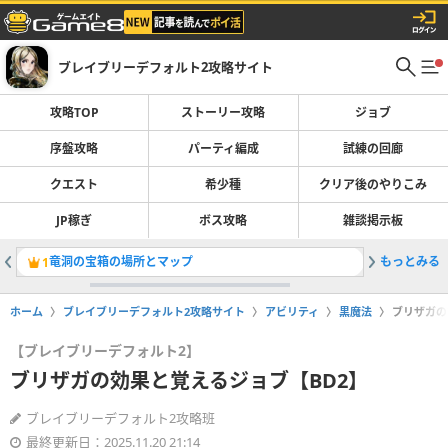
ブレイブリーデフォルト2攻略サイト
攻略TOP
ストーリー攻略
ジョブ
序盤攻略
パーティ編成
試練の回廊
クエスト
希少種
クリア後のやりこみ
JP稼ぎ
ボス攻略
雑談掲示板
竜洞の宝箱の場所とマップ
もっとみる
クイーン
1
2
ホーム
ブレイブリーデフォルト2攻略サイト
アビリティ
黒魔法
ブリザガの
【ブレイブリーデフォルト2】
ブリザガの効果と覚えるジョブ【BD2】
ブレイブリーデフォルト2攻略班
最終更新日：2025.11.20 21:14