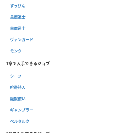
すっぴん
黒魔道士
白魔道士
ヴァンガード
モンク
1章で入手できるジョブ
シーフ
吟遊詩人
魔獣使い
ギャンブラー
ベルセルク