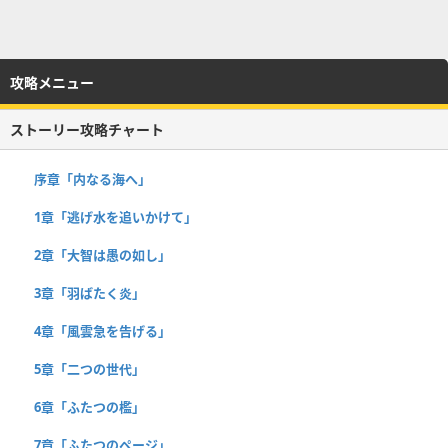
攻略メニュー
ストーリー攻略チャート
序章「内なる海へ」
1章「逃げ水を追いかけて」
2章「大智は愚の如し」
3章「羽ばたく炎」
4章「風雲急を告げる」
5章「二つの世代」
6章「ふたつの檻」
7章「ふたつのページ」