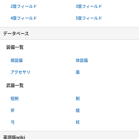
2章フィールド
3章フィールド
4章フィールド
5章フィールド
データベース
装備一覧
頭装備
体装備
アクセサリ
盾
武器一覧
短剣
剣
斧
槍
弓
杖
英語版wiki