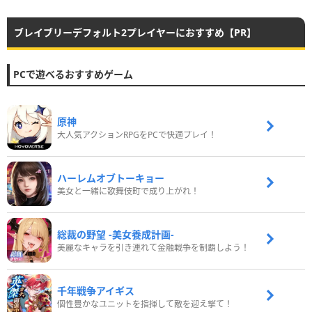
ブレイブリーデフォルト2プレイヤーにおすすめ【PR】
PCで遊べるおすすめゲーム
原神
大人気アクションRPGをPCで快適プレイ！
ハーレムオブトーキョー
美女と一緒に歌舞伎町で成り上がれ！
総裁の野望 -美女養成計画-
美麗なキャラを引き連れて金融戦争を制覇しよう！
千年戦争アイギス
個性豊かなユニットを指揮して敵を迎え撃て！