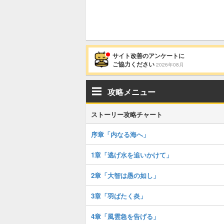
サイト改善のアンケートに
ご協力ください
2026年08月
攻略メニュー
ストーリー攻略チャート
序章「内なる海へ」
1章「逃げ水を追いかけて」
2章「大智は愚の如し」
3章「羽ばたく炎」
4章「風雲急を告げる」