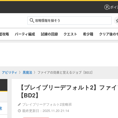
ポイ
盤攻略
パーティ編成
試練の回廊
クエスト
希少種
クリア後の
アビリティ
黒魔法
ファイアの効果と覚えるジョブ【BD2】
【ブレイブリーデフォルト2】ファ
【BD2】
ブレイブリーデフォルト2攻略班
意
最終更新日：2025.11.20 21:14