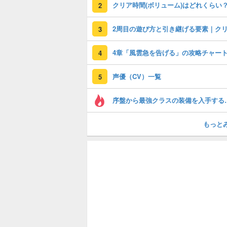
クリア時間(ボリューム)はどれくらい
2
3
4
声優（CV）一覧
5
序盤から最強ク
もっと