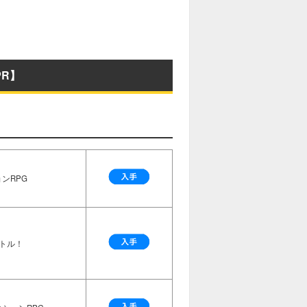
R】
ンRPG
トル！