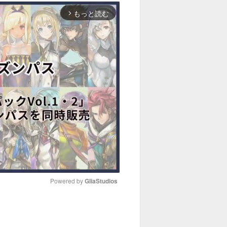
もっと読む
arrow_forward_ios
Powered by 
GliaStudios
M
u