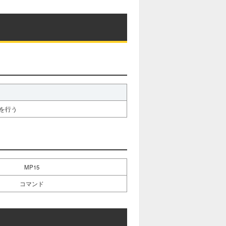
t
e
を行う
MP15
コマンド