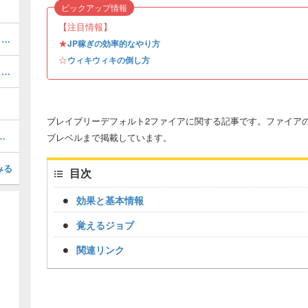
？
ピックアップ情報
【注目情報】
2周目の遊び方と引き継げる要素｜クリア後要素
★
JP稼ぎの効率的なやり方
☆
ウィキウィキの倒し方
4章「風雲急を告げる」の攻略チャート｜ストーリー
ブレイブリーデフォルト2ファイアに関する記事です。ファイア
ラスの装備を入手する方法
ブレベルまで掲載しています。
みる
目次
効果と基本情報
覚えるジョブ
関連リンク