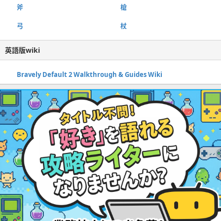
斧
槍
弓
杖
英語版wiki
Bravely Default 2 Walkthrough & Guides Wiki