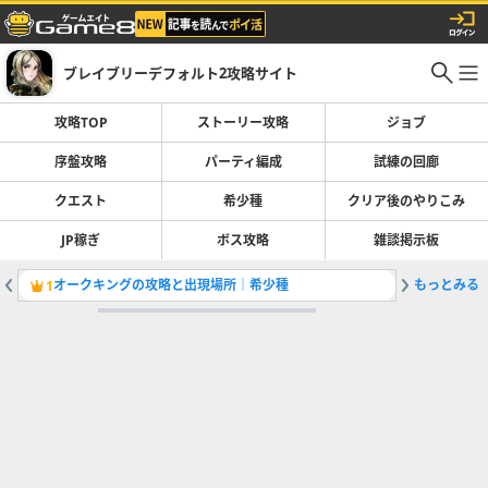
ブレイブリーデフォルト2攻略サイト
攻略TOP
ストーリー攻略
ジョブ
序盤攻略
パーティ編成
試練の回廊
クエスト
希少種
クリア後のやりこみ
JP稼ぎ
ボス攻略
雑談掲示板
オークキングの攻略と出現場所｜希少種
もっとみる
声優（C
1
2