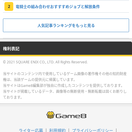
2
竜騎士の組み合わせおすすすめジョブと解放条件
人気記事ランキングをもっと見る
権利表記
© 2021 SQUARE ENIX CO., LTD. All Rights Reserved.
当サイトのコンテンツ内で使用しているゲーム画像の著作権その他の知的財産
権は、当該ゲームの提供元に帰属しています。
当サイトはGame8編集部が独自に作成したコンテンツを提供しております。
当サイトが掲載しているデータ、画像等の無断使用・無断転載は固くお断りし
ております。
ライター応募
利用規約
プライバシーポリシー