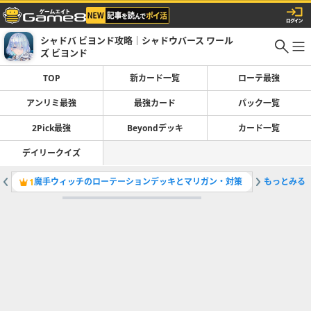
シャドバ ビヨンド攻略｜シャドウバース ワール
ズ ビヨンド
TOP
新カード一覧
ローテ最強
アンリミ最強
最強カード
パック一覧
2Pick最強
Beyondデッキ
カード一覧
デイリークイズ
魔手ウィッチのローテーションデッキとマリガン・対策
もっとみる
ローテー
1
2