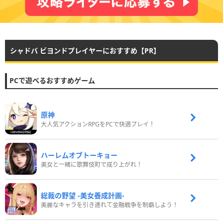
シャドバ ビヨンドプレイヤーにおすすめ【PR】
PCで遊べるおすすめゲーム
原神
大人気アクションRPGをPCで快適プレイ！
ハーレムオブトーキョー
美女と一緒に歌舞伎町で成り上がれ！
総裁の野望 -美女養成計画-
美麗なキャラを引き連れて金融戦争を制覇しよう！