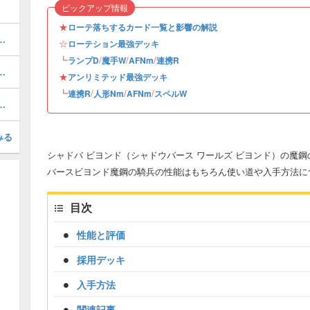
ピックアップ情報
★
ローテ落ちするカード一覧と影響の解説
テーションデッキレシピと立ち回り・対策
☆
ローテション最強デッキ
┗
/
/
/
ランプD
魔手W
AFNm
連携R
テーションデッキとマリガン・対策
★
アンリミテッド最強デッキ
┗
/
/
/
連携R
人形Nm
AFNm
スペルW
ーテーションデッキレシピと立ち回り
みる
シャドバ ビヨンド（シャドウバース ワールズ ビヨンド）の魔
バースビヨンド魔鋼の騎兵の性能はもちろん使い道や入手方法に
目次
性能と評価
採用デッキ
入手方法
関連記事