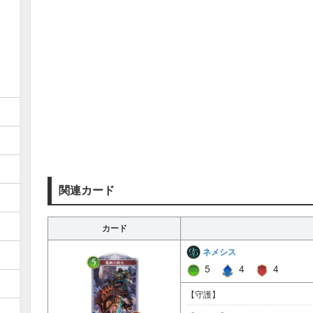
関連カード
カード
ネメシス
5
4
4
【守護】