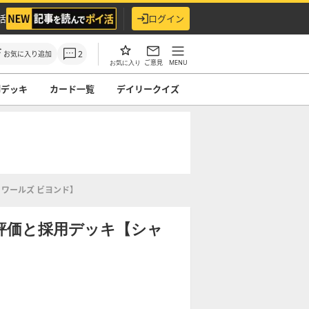
活
ログイン
2
お気に入り追加
ご意見
MENU
お気に入り
ndデッキ
カード一覧
デイリークイズ
ワールズ ビヨンド】
評価と採用デッキ【シャ