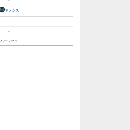
ネメシス
-
-
ベーシック