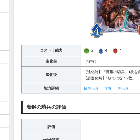
5
4
4
コスト｜能力
進化前
【守護】
【進化時】『魔鋼の騎兵』1枚を
進化後
【超進化時】1枚ではなく2枚。
能力詳細
超進化時
守護
進化時
魔鋼の騎兵の評価
評価
2pick評価