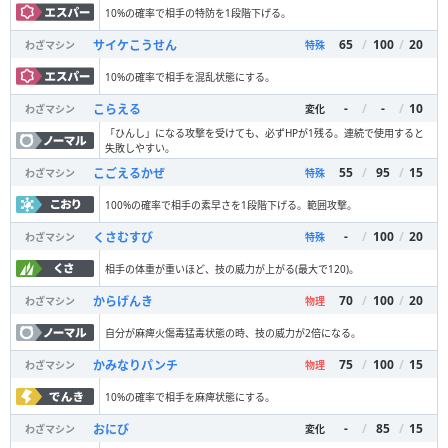
10%の確率で相手の特防を1段階下げる。
65
/
100
/
20
サイケこうせん
わざマシン
特殊
10%の確率で相手を混乱状態にする。
-
/
-
/
10
こらえる
わざマシン
変化
「ひんし」になる攻撃を受けても、必ずHPが1残る。連続で使用すると
失敗しやすい。
55
/
95
/
15
こごえるかぜ
わざマシン
特殊
100%の確率で相手の素早さを1段階下げる。範囲攻撃。
-
/
100
/
20
くさむすび
わざマシン
特殊
相手の体重が重いほど、技の威力が上がる(最大で120)。
70
/
100
/
20
からげんき
わざマシン
物理
自分が麻痺火傷毒猛毒状態の時、技の威力が2倍になる。
75
/
100
/
15
かみなりパンチ
わざマシン
物理
10%の確率で相手を麻痺状態にする。
-
/
85
/
15
おにび
わざマシン
変化