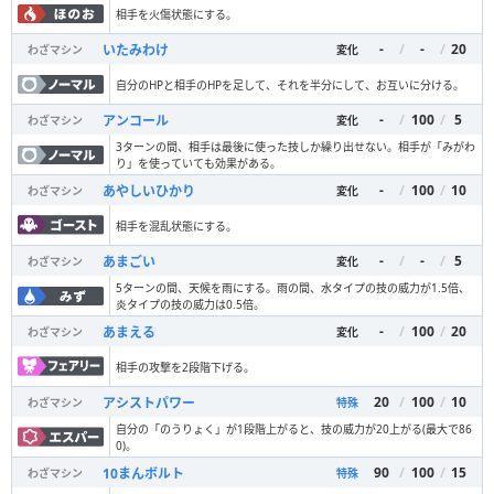
相手を火傷状態にする。
-
/
-
/
20
いたみわけ
わざマシン
変化
自分のHPと相手のHPを足して、それを半分にして、お互いに分ける。
-
/
100
/
5
アンコール
わざマシン
変化
3ターンの間、相手は最後に使った技しか繰り出せない。相手が「みがわ
り」を使っていても効果がある。
-
/
100
/
10
あやしいひかり
わざマシン
変化
相手を混乱状態にする。
-
/
-
/
5
あまごい
わざマシン
変化
5ターンの間、天候を雨にする。雨の間、水タイプの技の威力が1.5倍、
炎タイプの技の威力は0.5倍。
-
/
100
/
20
あまえる
わざマシン
変化
相手の攻撃を2段階下げる。
20
/
100
/
10
アシストパワー
わざマシン
特殊
自分の「のうりょく」が1段階上がると、技の威力が20上がる(最大で86
0)。
90
/
100
/
15
10まんボルト
わざマシン
特殊