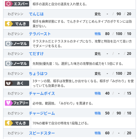
相手の道具と自分の道具を入れ替える。
-
/
90
/
20
でんじは
わざマシン
変化
相手を麻痺状態にする。でんきタイプとじめんタイプのポケモンには効
果がない。
80
/
100
/
10
テラバースト
わざマシン
特殊
テラスタルだとテラスタルのタイプになり、攻撃と特効を比べて高い方
でダメージを与える。
-
/
-
/
20
てだすけ
わざマシン
変化
先制技(優先度：5)。選択した味方の攻撃技の威力を1.5倍にする。
-
/
100
/
20
ちょうはつ
わざマシン
変化
3ターンの間、相手は攻撃技しか出せなくなる。相手が「みがわり」を使
っていても効果がある。
40
/
-
/
15
チャームボイス
わざマシン
特殊
必中技。範囲技。「みがわり」を貫通する。
50
/
90
/
10
チャージビーム
わざマシン
特殊
70%の確率で自分の特攻を1段階上げる。
60
/
-
/
20
スピードスター
わざマシン
特殊