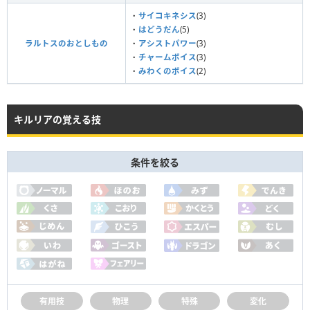
・
サイコキネシス
(3)
・
はどうだん
(5)
ラルトスのおとしもの
・
アシストパワー
(3)
・
チャームボイス
(3)
・
みわくのボイス
(2)
キルリアの覚える技
条件を絞る
有用技
物理
特殊
変化