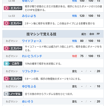
100
/
100
/
15
ゆめくい
Lv.
48
特殊
相手が眠り状態のときだけ効果がある。相手に与えたダメージの1/2の値
だけHPを回復する。
120
/
100
/
10
みらいよち
Lv.
53
特殊
2ターン後に相手を攻撃する。この技はタイプによる影響を受ける
技マシンで覚える技
/
/
PP
威力
命中
80
/
100
/
10
ワイドフォース
わざマシン
特殊
サイコフィールド時には威力が1.5倍に上がり、相手全員にダメージを与
える。
75
/
100
/
15
れいとうパンチ
わざマシン
物理
10%の確率で相手を氷状態にする。
-
/
-
/
20
リフレクター
わざマシン
変化
5ターンの間、相手の物理技のダメージを1/2にする。
-
/
-
/
10
ゆびをふる
わざマシン
変化
全ての技の中からランダムな技をひとつ出す。
-
/
-
/
20
めいそう
わざマシン
変化