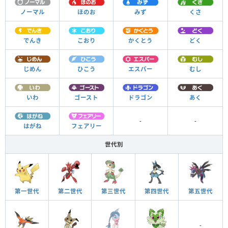
ノーマル
ほのお
みず
くさ
でんき
こおり
かくとう
どく
じめん
ひこう
エスパー
むし
いわ
ゴースト
ドラゴン
あく
-
-
はがね
フェアリー
世代別
第一世代
第二世代
第三世代
第四世代
第五世代
-