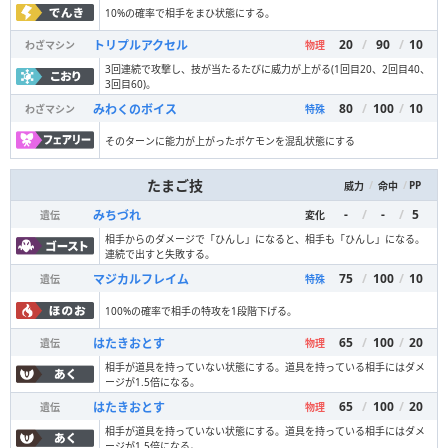
10%の確率で相手をまひ状態にする。
20
/
90
/
10
トリプルアクセル
わざマシン
物理
3回連続で攻撃し、技が当たるたびに威力が上がる(1回目20、2回目40、
3回目60)。
80
/
100
/
10
みわくのボイス
わざマシン
特殊
そのターンに能力が上がったポケモンを混乱状態にする
たまご技
/
/
PP
威力
命中
-
/
-
/
5
みちづれ
遺伝
変化
相手からのダメージで「ひんし」になると、相手も「ひんし」になる。
連続で出すと失敗する。
75
/
100
/
10
マジカルフレイム
遺伝
特殊
100%の確率で相手の特攻を1段階下げる。
65
/
100
/
20
はたきおとす
遺伝
物理
相手が道具を持っていない状態にする。道具を持っている相手にはダメ
ージが1.5倍になる。
65
/
100
/
20
はたきおとす
遺伝
物理
相手が道具を持っていない状態にする。道具を持っている相手にはダメ
ージが1.5倍になる。