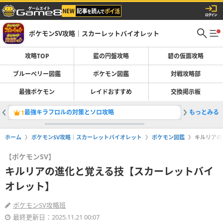
ポケモンSV攻略｜スカーレットバイオレット
攻略TOP
藍の円盤攻略
碧の仮面攻略
ブルーベリー図鑑
ポケモン図鑑
対戦攻略部
最強ポケモン
レイドおすすめ
交換掲示板
最強キラフロルの対策とソロ攻略
もっとみる
最強キラ
1
2
ホーム
ポケモンSV攻略｜スカーレットバイオレット
ポケモン図鑑
キルリアの
【ポケモンSV】
キルリアの進化と覚える技【スカーレットバイ
オレット】
ポケモンSV攻略班
最終更新日：2025.11.21 00:07