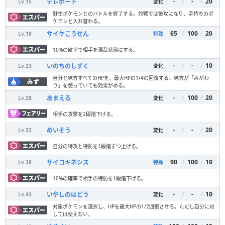
-
/
-
/
20
テレポート
Lv.
15
変化
野生ポケモンとのバトルを終了する。対戦では後攻になり、手持ちのポ
ケモンと入れ替わる。
65
/
100
/
20
サイケこうせん
Lv.
18
特殊
10%の確率で相手を混乱状態にする。
-
/
-
/
10
いのちのしずく
Lv.
23
変化
自分と味方すべてのHPを、最大HPの1/4の回復する。味方が「みがわ
り」を使っていても効果がある。
-
/
100
/
20
あまえる
Lv.
28
変化
相手の攻撃を2段階下げる。
-
/
-
/
20
めいそう
Lv.
33
変化
自分の特攻と特防を1段階ずつ上げる。
90
/
100
/
10
サイコキネシス
Lv.
38
特殊
10%の確率で相手の特防を1段階下げる。
-
/
-
/
10
いやしのはどう
Lv.
43
変化
対象ポケモンを選択し、HPを最大HPの1/2回復させる。ただし自分に対
しては使えない。