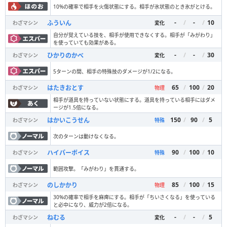
10%の確率で相手を火傷状態にする。相手が氷状態のとき氷がとける。
-
/
-
/
10
ふういん
わざマシン
変化
自分が覚えている技を、相手が使用できなくする。相手が「みがわり」
を使っていても効果がある。
-
/
-
/
30
ひかりのかべ
わざマシン
変化
5ターンの間、相手の特殊技のダメージが1/2になる。
65
/
100
/
20
はたきおとす
わざマシン
物理
相手が道具を持っていない状態にする。道具を持っている相手にはダメ
ージが1.5倍になる。
150
/
90
/
5
はかいこうせん
わざマシン
特殊
次のターンは動けなくなる。
90
/
100
/
10
ハイパーボイス
わざマシン
特殊
範囲攻撃。「みがわり」を貫通する。
85
/
100
/
15
のしかかり
わざマシン
物理
30%の確率で相手を麻痺にする。相手が「ちいさくなる」を使っている
と必中になり、威力が2倍になる。
-
/
-
/
5
ねむる
わざマシン
変化