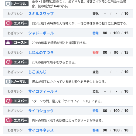
命中・回避率に関係なく、必ず当たる。複数のポケモンに当たった場
合、技の威力が3/4になる。
-
/
-
/
10
スキルスワップ
わざマシン
変化
自分と相手の特性を入れ替えが、一部の特性を持つ相手には失敗する。
80
/
100
/
15
シャドーボール
わざマシン
特殊
20%の確率で相手の特防を1段階下げる。
80
/
90
/
15
しねんのずつき
わざマシン
物理
20%の確率で相手をひるませる。
-
/
-
/
10
じこあんじ
わざマシン
変化
選んだ相手にかかっている能力変化を自分にもかける。
-
/
-
/
10
サイコフィールド
わざマシン
変化
5ターンの間、足元を「サイコフィールド」にする。
80
/
100
/
10
サイコショック
わざマシン
特殊
自分の特攻と相手の防御によってダメージが決まる。
90
/
100
/
10
サイコキネシス
わざマシン
特殊