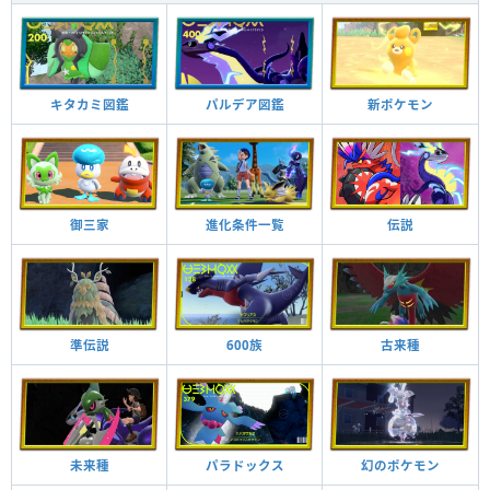
キタカミ図鑑
パルデア図鑑
新ポケモン
御三家
進化条件一覧
伝説
準伝説
600族
古来種
未来種
パラドックス
幻のポケモン