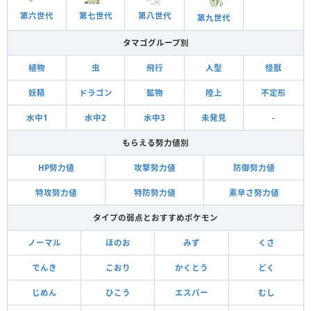
第六世代
第七世代
第八世代
第九世代
タマゴグループ別
植物
虫
飛行
人型
怪獣
妖精
ドラゴン
鉱物
陸上
不定形
水中1
水中2
水中3
未発見
-
もらえる努力値別
HP努力値
攻撃努力値
防御努力値
特攻努力値
特防努力値
素早さ努力値
タイプの弱点とおすすめポケモン
ノーマル
ほのお
みず
くさ
でんき
こおり
かくとう
どく
じめん
ひこう
エスパー
むし