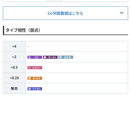
Lv.50実数値はこちら
最高
準
無振り
下降
最低
タイプ相性（弱点）
145
145
113
98
98
HP
95
87
55
49
36
×4
-
攻撃
×2
95
87
55
49
36
防御
×0.5
128
117
85
76
63
特攻
×0.25
117
107
75
67
54
特防
無効
112
102
70
63
49
素早さ