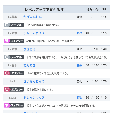
レベルアップで覚える技
/
/
PP
威力
命中
-
/
-
/
15
かげぶんしん
Lv.
基本
変化
自分の回避率を1段階上げる。
40
/
-
/
15
チャームボイス
Lv.
基本
特殊
必中技。範囲技。「みがわり」を貫通する。
-
/
100
/
40
なきごえ
Lv.
基本
変化
相手の攻撃を1段階下げる。「みがわり」を使っていても攻撃が当たる。
50
/
100
/
25
ねんりき
Lv.
基本
特殊
10%の確率で相手を混乱状態にする。
-
/
60
/
20
さいみんじゅつ
Lv.
9
変化
相手を眠り状態にする。
50
/
100
/
10
ドレインキッス
Lv.
12
特殊
相手に与えたダメージの3/4の値だけ、自分のHPを回復する。