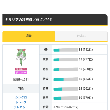
キルリアの種族値／弱点／特性
通常
色違い
HP
38
(782位)
攻撃
35
(777位)
防御
35
(768位)
特攻
65
(414位)
図鑑No.281
特性
特防
55
(562位)
シンクロ
素早
50
(570位)
トレース
合計
278
(759位/825位)
テレパシー