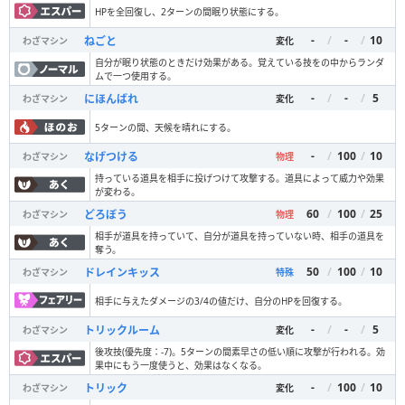
HPを全回復し、2ターンの間眠り状態にする。
-
/
-
/
10
ねごと
わざマシン
変化
自分が眠り状態のときだけ効果がある。覚えている技をの中からランダ
ムで一つ使用する。
-
/
-
/
5
にほんばれ
わざマシン
変化
5ターンの間、天候を晴れにする。
-
/
100
/
10
なげつける
わざマシン
物理
持っている道具を相手に投げつけて攻撃する。道具によって威力や効果
が変わる。
60
/
100
/
25
どろぼう
わざマシン
物理
相手が道具を持っていて、自分が道具を持っていない時、相手の道具を
奪う。
50
/
100
/
10
ドレインキッス
わざマシン
特殊
相手に与えたダメージの3/4の値だけ、自分のHPを回復する。
-
/
-
/
5
トリックルーム
わざマシン
変化
後攻技(優先度：-7)。5ターンの間素早さの低い順に攻撃が行われる。効
果中にもう一度使うと、効果はなくなる。
-
/
100
/
10
トリック
わざマシン
変化