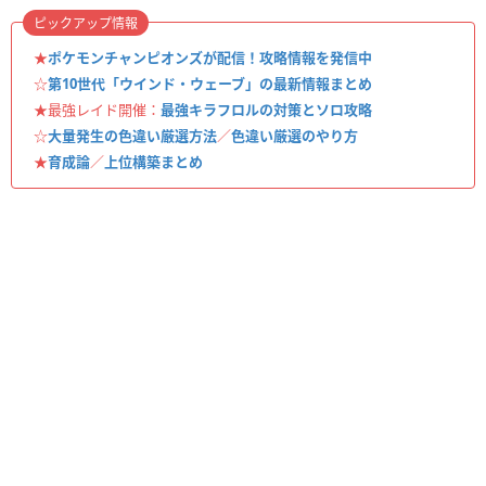
ピックアップ情報
★
ポケモンチャンピオンズが配信！攻略情報を発信中
☆
第10世代「ウインド・ウェーブ」の最新情報まとめ
★最強レイド開催：
最強キラフロルの対策とソロ攻略
☆
大量発生の色違い厳選方法
／
色違い厳選のやり方
★
育成論
／
上位構築まとめ