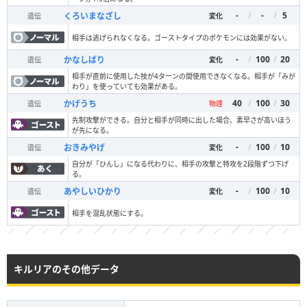
-
/
-
/
5
くろいまなざし
遺伝
変化
相手は逃げられなくなる。ゴーストタイプのポケモンには効果がない。
-
/
100
/
20
かなしばり
遺伝
変化
相手が直前に使用した技が4ターンの間使用できなくなる。相手が「みが
わり」を使っていても効果がある。
40
/
100
/
30
かげうち
遺伝
物理
先制攻撃ができる。自分と相手が同時に出した場合、素早さが高いほう
が先になる。
-
/
100
/
10
おきみやげ
遺伝
変化
自分が「ひんし」になる代わりに、相手の攻撃と特攻を2段階ずつ下げ
る。
-
/
100
/
10
あやしいひかり
遺伝
変化
相手を混乱状態にする。
キルリアのその他データ