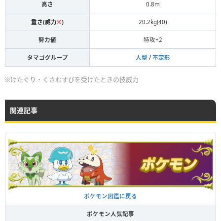
高さ
0.8m
重さ(威力
※
)
20.2kg(40)
努力値
特攻+2
タマゴグループ
人型
/
不定形
※けたぐり・くさむすびを受けたときの技威力
関連記事
ポケモン図鑑に戻る
ポケモン人気記事