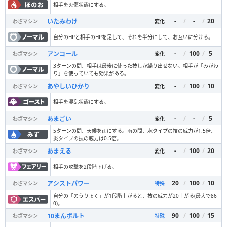
相手を火傷状態にする。
-
/
-
/
20
いたみわけ
わざマシン
変化
自分のHPと相手のHPを足して、それを半分にして、お互いに分ける。
-
/
100
/
5
アンコール
わざマシン
変化
3ターンの間、相手は最後に使った技しか繰り出せない。相手が「みがわ
り」を使っていても効果がある。
-
/
100
/
10
あやしいひかり
わざマシン
変化
相手を混乱状態にする。
-
/
-
/
5
あまごい
わざマシン
変化
5ターンの間、天候を雨にする。雨の間、水タイプの技の威力が1.5倍、
炎タイプの技の威力は0.5倍。
-
/
100
/
20
あまえる
わざマシン
変化
相手の攻撃を2段階下げる。
20
/
100
/
10
アシストパワー
わざマシン
特殊
自分の「のうりょく」が1段階上がると、技の威力が20上がる(最大で86
0)。
90
/
100
/
15
10まんボルト
わざマシン
特殊