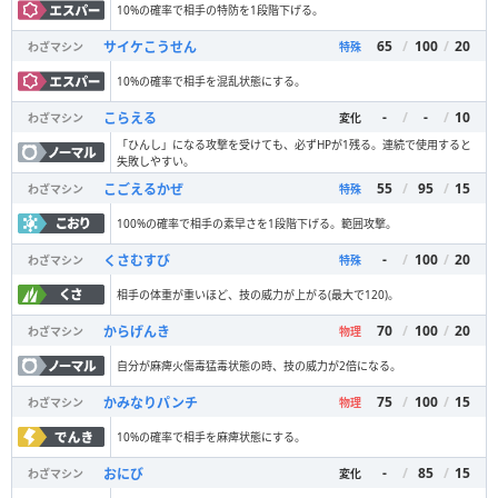
10%の確率で相手の特防を1段階下げる。
65
/
100
/
20
サイケこうせん
わざマシン
特殊
10%の確率で相手を混乱状態にする。
-
/
-
/
10
こらえる
わざマシン
変化
「ひんし」になる攻撃を受けても、必ずHPが1残る。連続で使用すると
失敗しやすい。
55
/
95
/
15
こごえるかぜ
わざマシン
特殊
100%の確率で相手の素早さを1段階下げる。範囲攻撃。
-
/
100
/
20
くさむすび
わざマシン
特殊
相手の体重が重いほど、技の威力が上がる(最大で120)。
70
/
100
/
20
からげんき
わざマシン
物理
自分が麻痺火傷毒猛毒状態の時、技の威力が2倍になる。
75
/
100
/
15
かみなりパンチ
わざマシン
物理
10%の確率で相手を麻痺状態にする。
-
/
85
/
15
おにび
わざマシン
変化