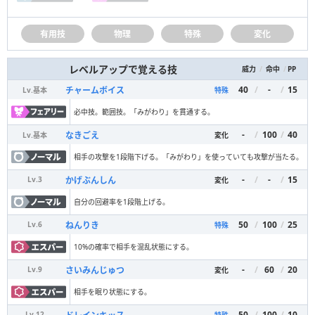
有用技
物理
特殊
変化
レベルアップで覚える技
/
/
PP
威力
命中
40
/
-
/
15
チャームボイス
Lv.
基本
特殊
必中技。範囲技。「みがわり」を貫通する。
-
/
100
/
40
なきごえ
Lv.
基本
変化
相手の攻撃を1段階下げる。「みがわり」を使っていても攻撃が当たる。
-
/
-
/
15
かげぶんしん
Lv.
3
変化
自分の回避率を1段階上げる。
50
/
100
/
25
ねんりき
Lv.
6
特殊
10%の確率で相手を混乱状態にする。
-
/
60
/
20
さいみんじゅつ
Lv.
9
変化
相手を眠り状態にする。
50
/
100
/
10
Lv.
12
特殊