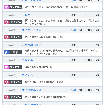
ドレインキッス
相手に与えたダメージの3/4の値だけ、自分のHPを回復する。
-
/
-
/
20
テレポート
Lv.
15
変化
野生ポケモンとのバトルを終了する。対戦では後攻になり、手持ちのポ
ケモンと入れ替わる。
65
/
100
/
20
サイケこうせん
Lv.
18
特殊
10%の確率で相手を混乱状態にする。
-
/
-
/
10
いのちのしずく
Lv.
21
変化
自分と味方すべてのHPを、最大HPの1/4の回復する。味方が「みがわ
り」を使っていても効果がある。
-
/
100
/
20
あまえる
Lv.
24
変化
相手の攻撃を2段階下げる。
-
/
-
/
20
めいそう
Lv.
27
変化
自分の特攻と特防を1段階ずつ上げる。
90
/
100
/
10
サイコキネシス
Lv.
30
特殊
10%の確率で相手の特防を1段階下げる。
-
/
-
/
10
Lv.
33
変化