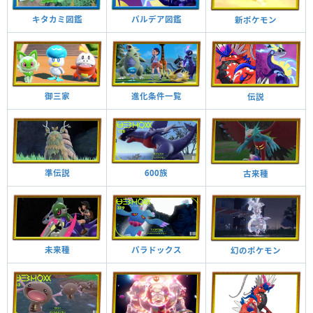
キタカミ図鑑
パルデア図鑑
新ポケモン
御三家
進化条件一覧
伝説
準伝説
600族
古来種
未来種
パラドックス
幻のポケモン