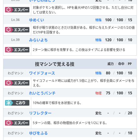
いやしのはどう
対象ポケモンを選択し、HPを最大HPの1/2回復させる。ただし自分に対
しては使えない。
100
/
100
/
15
ゆめくい
Lv.
36
特殊
相手が眠り状態のときだけ効果がある。相手に与えたダメージの1/2の値
だけHPを回復する。
120
/
100
/
10
みらいよち
Lv.
39
特殊
2ターン後に相手を攻撃する。この技はタイプによる影響を受ける
技マシンで覚える技
/
/
PP
威力
命中
80
/
100
/
10
ワイドフォース
わざマシン
特殊
サイコフィールド時には威力が1.5倍に上がり、相手全員にダメージを与
える。
75
/
100
/
15
れいとうパンチ
わざマシン
物理
10%の確率で相手を氷状態にする。
-
/
-
/
20
リフレクター
わざマシン
変化
5ターンの間、相手の物理技のダメージを1/2にする。
-
/
-
/
10
ゆびをふる
わざマシン
変化