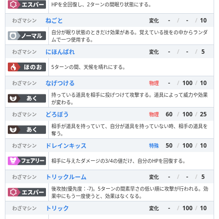
HPを全回復し、2ターンの間眠り状態にする。
-
/
-
/
10
ねごと
わざマシン
変化
自分が眠り状態のときだけ効果がある。覚えている技をの中からランダ
ムで一つ使用する。
-
/
-
/
5
にほんばれ
わざマシン
変化
5ターンの間、天候を晴れにする。
-
/
100
/
10
なげつける
わざマシン
物理
持っている道具を相手に投げつけて攻撃する。道具によって威力や効果
が変わる。
60
/
100
/
25
どろぼう
わざマシン
物理
相手が道具を持っていて、自分が道具を持っていない時、相手の道具を
奪う。
50
/
100
/
10
ドレインキッス
わざマシン
特殊
相手に与えたダメージの3/4の値だけ、自分のHPを回復する。
-
/
-
/
5
トリックルーム
わざマシン
変化
後攻技(優先度：-7)。5ターンの間素早さの低い順に攻撃が行われる。効
果中にもう一度使うと、効果はなくなる。
-
/
100
/
10
トリック
わざマシン
変化