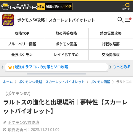
ポケモンSV攻略｜スカーレットバイオレット
攻略TOP
藍の円盤攻略
碧の仮面攻略
ブルーベリー図鑑
ポケモン図鑑
対戦攻略部
最強ポケモン
レイドおすすめ
交換掲示板
最強キラフロルの対策とソロ攻略
もっとみる
御三家の
1
2
ホーム
ポケモンSV攻略｜スカーレットバイオレット
ポケモン図鑑
ラルトスの
【ポケモンSV】
ラルトスの進化と出現場所｜夢特性【スカーレ
ットバイオレット】
ポケモンSV攻略班
最終更新日：2025.11.21 01:09