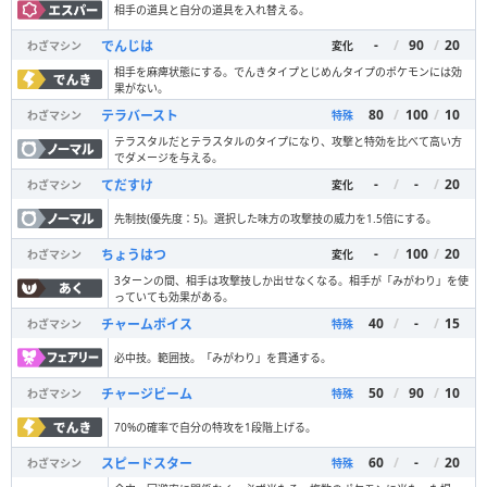
相手の道具と自分の道具を入れ替える。
-
/
90
/
20
でんじは
わざマシン
変化
相手を麻痺状態にする。でんきタイプとじめんタイプのポケモンには効
果がない。
80
/
100
/
10
テラバースト
わざマシン
特殊
テラスタルだとテラスタルのタイプになり、攻撃と特効を比べて高い方
でダメージを与える。
-
/
-
/
20
てだすけ
わざマシン
変化
先制技(優先度：5)。選択した味方の攻撃技の威力を1.5倍にする。
-
/
100
/
20
ちょうはつ
わざマシン
変化
3ターンの間、相手は攻撃技しか出せなくなる。相手が「みがわり」を使
っていても効果がある。
40
/
-
/
15
チャームボイス
わざマシン
特殊
必中技。範囲技。「みがわり」を貫通する。
50
/
90
/
10
チャージビーム
わざマシン
特殊
70%の確率で自分の特攻を1段階上げる。
60
/
-
/
20
スピードスター
わざマシン
特殊