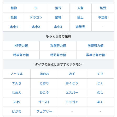
植物
虫
飛行
人型
怪獣
妖精
ドラゴン
鉱物
陸上
不定形
水中1
水中2
水中3
未発見
-
もらえる努力値別
HP努力値
攻撃努力値
防御努力値
特攻努力値
特防努力値
素早さ努力値
タイプの弱点とおすすめポケモン
ノーマル
ほのお
みず
くさ
でんき
こおり
かくとう
どく
じめん
ひこう
エスパー
むし
いわ
ゴースト
ドラゴン
あく
はがね
フェアリー
-
-