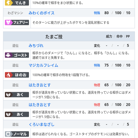
10%の確率で相手をまひ状態にする。
80
/
100
/
10
みわくのボイス
わざマシン
特殊
そのターンに能力が上がったポケモンを混乱状態にする
たまご技
/
/
PP
威力
命中
-
/
-
/
5
みちづれ
遺伝
変化
相手からのダメージで「ひんし」になると、相手も「ひんし」になる。
連続で出すと失敗する。
75
/
100
/
10
マジカルフレイム
遺伝
特殊
100%の確率で相手の特攻を1段階下げる。
65
/
100
/
20
はたきおとす
遺伝
物理
相手が道具を持っていない状態にする。道具を持っている相手にはダメ
ージが1.5倍になる。
65
/
100
/
20
はたきおとす
遺伝
物理
相手が道具を持っていない状態にする。道具を持っている相手にはダメ
ージが1.5倍になる。
-
/
-
/
5
くろいまなざし
遺伝
変化
相手は逃げられなくなる。ゴーストタイプのポケモンには効果がない。