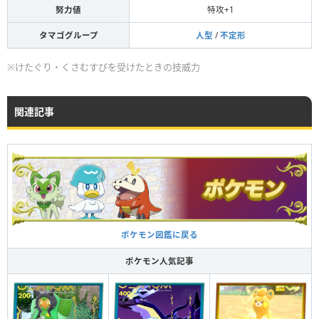
努力値
特攻+1
タマゴグループ
人型
/
不定形
※けたぐり・くさむすびを受けたときの技威力
関連記事
ポケモン図鑑に戻る
ポケモン人気記事