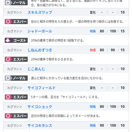
命中・回避率に関係なく、必ず当たる。複数のポケモンに当たった場
合、技の威力が3/4になる。
-
/
-
/
10
スキルスワップ
わざマシン
変化
自分と相手の特性を入れ替えが、一部の特性を持つ相手には失敗する。
80
/
100
/
15
シャドーボール
わざマシン
特殊
20%の確率で相手の特防を1段階下げる。
80
/
90
/
15
しねんのずつき
わざマシン
物理
20%の確率で相手をひるませる。
-
/
-
/
10
じこあんじ
わざマシン
変化
選んだ相手にかかっている能力変化を自分にもかける。
-
/
-
/
10
サイコフィールド
わざマシン
変化
5ターンの間、足元を「サイコフィールド」にする。
80
/
100
/
10
サイコショック
わざマシン
特殊
自分の特攻と相手の防御によってダメージが決まる。
90
/
100
/
10
サイコキネシス
わざマシン
特殊