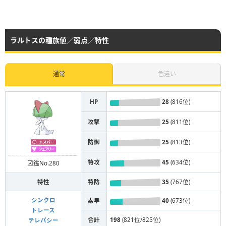
ラルトスの種族値／弱点／特性
通常
色違い
HP
28
(816位)
攻撃
25
(811位)
防御
25
(813位)
特攻
45
(634位)
図鑑No.280
特性
特防
35
(767位)
シンクロ
素早
40
(673位)
トレース
合計
198
(821位/825位)
テレパシー