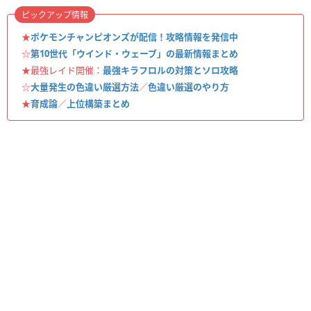
ピックアップ情報
★
ポケモンチャンピオンズが配信！攻略情報を発信中
☆
第10世代「ウインド・ウェーブ」の最新情報まとめ
★最強レイド開催：
最強キラフロルの対策とソロ攻略
☆
大量発生の色違い厳選方法
／
色違い厳選のやり方
★
育成論
／
上位構築まとめ