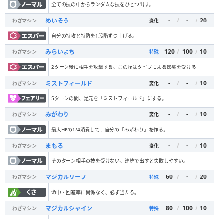
全ての技の中からランダムな技をひとつ出す。
-
/
-
/
20
めいそう
わざマシン
変化
自分の特攻と特防を1段階ずつ上げる。
120
/
100
/
10
みらいよち
わざマシン
特殊
2ターン後に相手を攻撃する。この技はタイプによる影響を受ける
-
/
-
/
10
ミストフィールド
わざマシン
変化
5ターンの間、足元を「ミストフィールド」にする。
-
/
-
/
10
みがわり
わざマシン
変化
最大HPの1/4消費して、自分の「みがわり」を作る。
-
/
-
/
10
まもる
わざマシン
変化
そのターン相手の技を受けない。連続で出すと失敗しやすい。
60
/
-
/
20
マジカルリーフ
わざマシン
特殊
命中・回避率に関係なく、必ず当たる。
80
/
100
/
10
マジカルシャイン
わざマシン
特殊