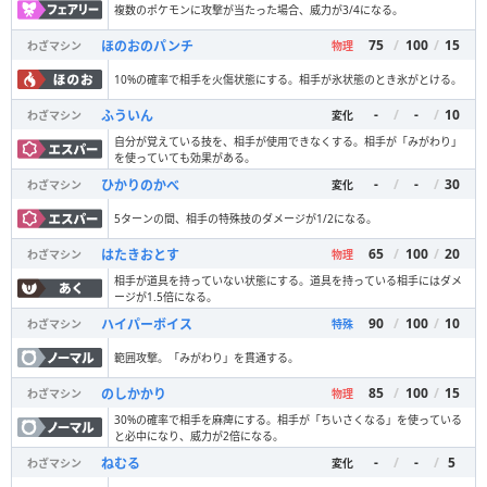
複数のポケモンに攻撃が当たった場合、威力が3/4になる。
75
/
100
/
15
ほのおのパンチ
わざマシン
物理
10%の確率で相手を火傷状態にする。相手が氷状態のとき氷がとける。
-
/
-
/
10
ふういん
わざマシン
変化
自分が覚えている技を、相手が使用できなくする。相手が「みがわり」
を使っていても効果がある。
-
/
-
/
30
ひかりのかべ
わざマシン
変化
5ターンの間、相手の特殊技のダメージが1/2になる。
65
/
100
/
20
はたきおとす
わざマシン
物理
相手が道具を持っていない状態にする。道具を持っている相手にはダメ
ージが1.5倍になる。
90
/
100
/
10
ハイパーボイス
わざマシン
特殊
範囲攻撃。「みがわり」を貫通する。
85
/
100
/
15
のしかかり
わざマシン
物理
30%の確率で相手を麻痺にする。相手が「ちいさくなる」を使っている
と必中になり、威力が2倍になる。
-
/
-
/
5
ねむる
わざマシン
変化