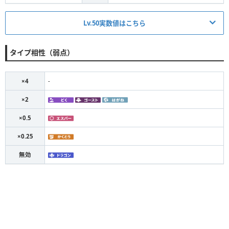
Lv.50実数値はこちら
最高
準
無振り
下降
最低
タイプ相性（弱点）
135
135
103
88
88
HP
84
77
45
40
27
×4
-
攻撃
×2
84
77
45
40
27
防御
×0.5
106
97
65
58
45
特攻
×0.25
95
87
55
49
36
特防
無効
101
92
60
54
40
素早さ