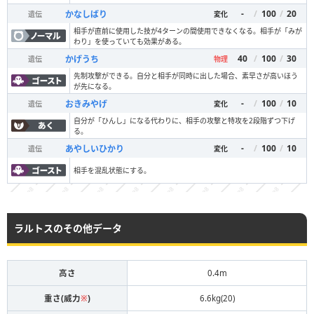
-
/
100
/
20
かなしばり
遺伝
変化
相手が直前に使用した技が4ターンの間使用できなくなる。相手が「みが
わり」を使っていても効果がある。
40
/
100
/
30
かげうち
遺伝
物理
先制攻撃ができる。自分と相手が同時に出した場合、素早さが高いほう
が先になる。
-
/
100
/
10
おきみやげ
遺伝
変化
自分が「ひんし」になる代わりに、相手の攻撃と特攻を2段階ずつ下げ
る。
-
/
100
/
10
あやしいひかり
遺伝
変化
相手を混乱状態にする。
ラルトスのその他データ
高さ
0.4m
重さ(威力
※
)
6.6kg(20)