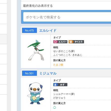
最終進化のみ表示する
ポケモン名で検索する
エルレイド
No.
475
タイプ
特性
せいぎのこころ
(夢)
ふくつのこころ
/
きれあじ
技の覚え方
たまご技
ミジュマル
No.
501
タイプ
特性
シェルアーマー
(夢)
げきりゅう
技の覚え方
◯