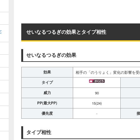
と
せいなるつるぎの効果とタイプ相性
せいなるつるぎの効果
効果
相手の「のうりょく」変化の影響を受
タイプ
威力
90
PP(最大PP)
15(24)
優先度
接
-
タイプ相性