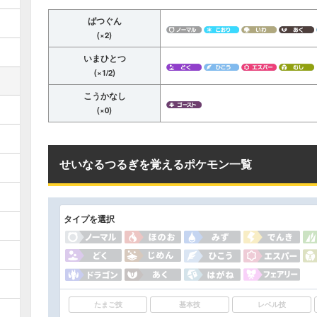
ばつぐん
(×2)
いまひとつ
(×1/2)
こうかなし
(×0)
せいなるつるぎを覚えるポケモン一覧
タイプを選択
たまご技
基本技
レベル技