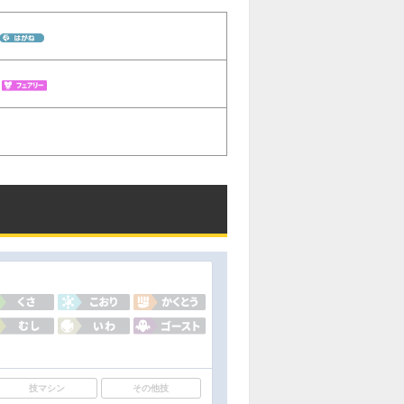
技マシン
その他技