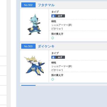
フタチマル
No.
502
タイプ
特性
シェルアーマー
(夢)
げきりゅう
技の覚え方
◯
ダイケンキ
No.
503
タイプ
特性
シェルアーマー
(夢)
げきりゅう
技の覚え方
◯
コバルオン
No.
638
タイプ
特性