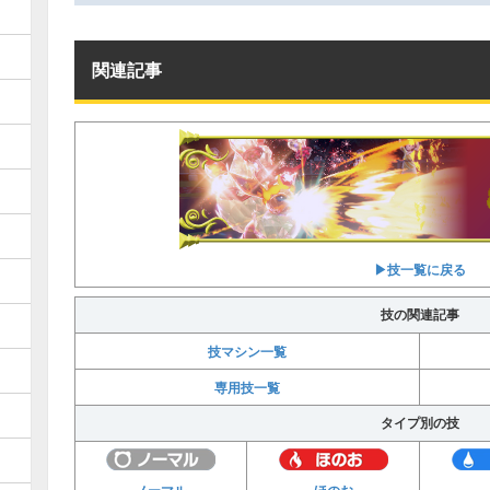
せいぎのこころ
技の覚え方
Lv.
49
関連記事
テラキオン
No.
639
タイプ
特性
せいぎのこころ
技の覚え方
Lv.
49
▶︎技一覧に戻る
ビリジオン
No.
640
技の関連記事
タイプ
技マシン一覧
特性
専用技一覧
せいぎのこころ
タイプ別の技
技の覚え方
Lv.
49
ケルディオ
No.
647