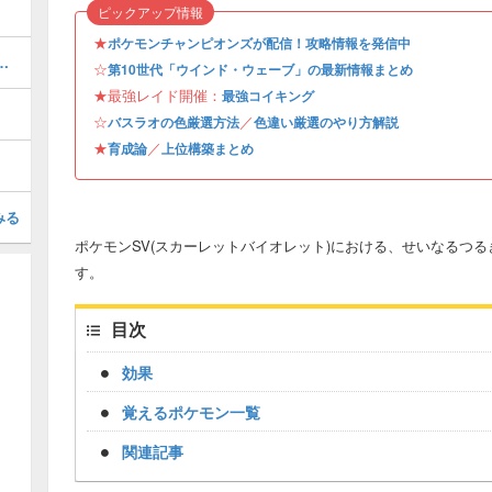
ピックアップ情報
★
ポケモンチャンピオンズが配信！攻略情報を発信中
の場所一覧と報酬｜コンプリート
☆
第10世代「ウインド・ウェーブ」の最新情報まとめ
★最強レイド開催：
最強コイキング
☆
／
バスラオの色厳選方法
色違い厳選のやり方解説
★
／
育成論
上位構築まとめ
みる
ポケモンSV(スカーレットバイオレット)における、せいなるつ
す。
目次
効果
覚えるポケモン一覧
関連記事