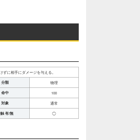
けずに相手にダメージを与える。
分類
物理
命中
100
対象
通常
触 有/無
◯