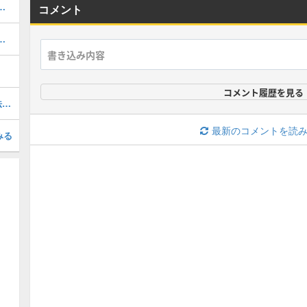
街のストーリー攻略・DLC第1弾
コメント
ぎょうの入手場所と使い道
コメント履歴を見る
共有装置(きょうゆうそうち)の入手方法と使い道
最新のコメントを読
みる