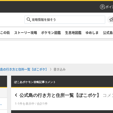
ポイ
ぞこの街
ストーリー攻略
ポケモン図鑑
生息地図鑑
ゆめしま
公式島
島の行き方と住所一覧【ぽこポケ】
書き込み
ぽこあポケモン攻略記事コメント
コメ
公式島の行き方と住所一覧【ぽこポケ】
この街の行き方と収集要素
1-1件を表示中 / 合計1件