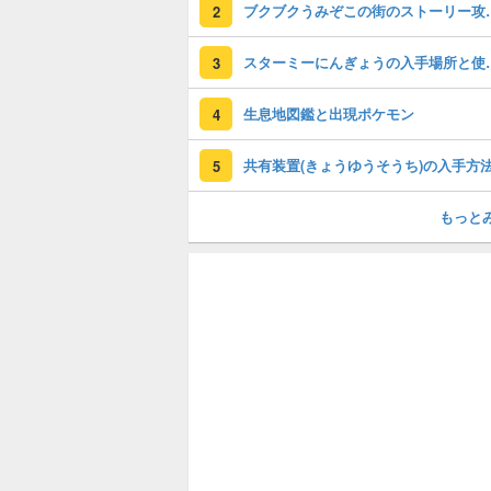
ブクブクうみぞこの
2
スターミーにん
3
生息地図鑑と出現ポケモン
4
5
もっと