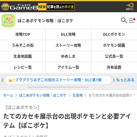
ぽこあポケモン攻略｜ぽこポケ
攻略TOP
DLC攻略
DLCポケモン
うみぞこの街
ストーリー攻略
ポケモン図鑑
生息地図鑑
ゆめしま
公式島一覧
レシピ一覧
アイテム一覧
共有装置
ブクブクうみぞこの街のストーリー攻略・DLC第1弾
もっとみる
生息地図
1
2
ホーム
ぽこあポケモン攻略｜ぽこポケ
生息地
たてのカセキ展示台の出現ポケ
【ぽこあポケモン】
たてのカセキ展示台の出現ポケモンと必要アイ
テム【ぽこポケ】