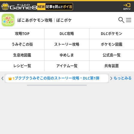
ぽこあポケモン攻略｜ぽこポケ
攻略TOP
DLC攻略
DLCポケモン
うみぞこの街
ストーリー攻略
ポケモン図鑑
生息地図鑑
ゆめしま
公式島一覧
レシピ一覧
アイテム一覧
共有装置
ブクブクうみぞこの街のストーリー攻略・DLC第1弾
もっとみる
生息地図
1
2