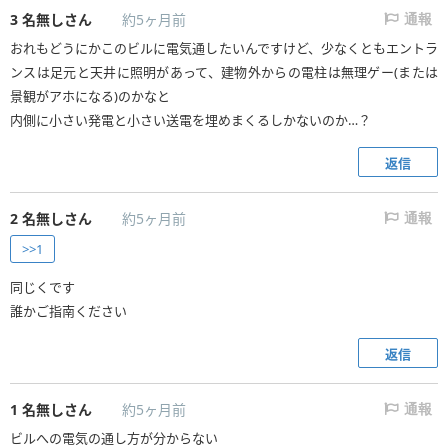
3
名無しさん
約5ヶ月前
通報
おれもどうにかこのビルに電気通したいんですけど、少なくともエントラ
ンスは足元と天井に照明があって、建物外からの電柱は無理ゲー(または
景観がアホになる)のかなと
内側に小さい発電と小さい送電を埋めまくるしかないのか…？
返信
2
名無しさん
約5ヶ月前
通報
>>1
同じくです
誰かご指南ください
返信
1
名無しさん
約5ヶ月前
通報
ビルへの電気の通し方が分からない