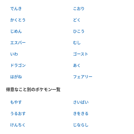
でんき
こおり
かくとう
どく
じめん
ひこう
エスパー
むし
いわ
ゴースト
ドラゴン
あく
はがね
フェアリー
得意なこと別のポケモン一覧
もやす
さいばい
うるおす
きをきる
けんちく
じならし