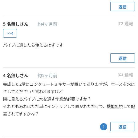
返信
5
名無しさん
約4ヶ月前
通報
>>4
パイプに通したら使えるはずです
返信
4
名無しさん
約5ヶ月前
通報
完成した2階にコンクリートミキサーが置いてありますが、ホースを水に
さしてくださいと言われますけど
隣に見えるパイプに水を通す作業が必要ですか？
それともあれはただ単にインテリアして置かれただけで、機能無視して配
置されてますかね？
返信
1