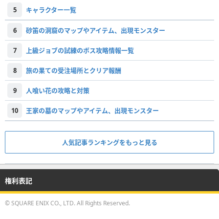
5
キャラクター一覧
6
砂笛の洞窟のマップやアイテム、出現モンスター
7
上級ジョブの試練のボス攻略情報一覧
8
旅の果ての受注場所とクリア報酬
9
人喰い花の攻略と対策
10
王家の墓のマップやアイテム、出現モンスター
人気記事ランキングをもっと見る
権利表記
© SQUARE ENIX CO., LTD. All Rights Reserved.