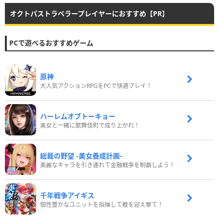
オクトパストラベラープレイヤーにおすすめ【PR】
PCで遊べるおすすめゲーム
原神
大人気アクションRPGをPCで快適プレイ！
ハーレムオブトーキョー
美女と一緒に歌舞伎町で成り上がれ！
総裁の野望 -美女養成計画-
美麗なキャラを引き連れて金融戦争を制覇しよう！
千年戦争アイギス
個性豊かなユニットを指揮して敵を迎え撃て！