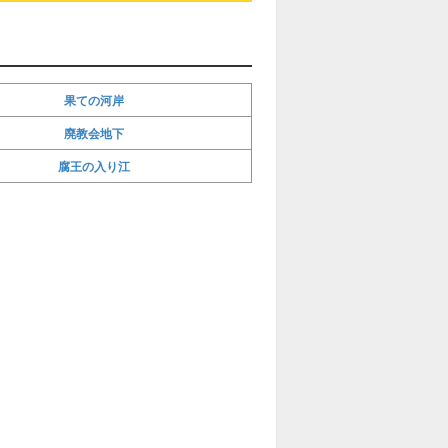
果ての河岸
廃教会地下
腐王の入り江