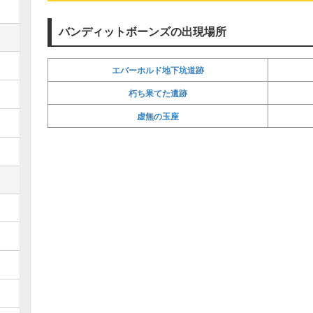
バンディットボーンズの出現場所
エバーホルド地下坑道跡
朽ち果てた遺跡
虚無の玉座