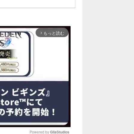
もっと読む
arrow_forward_ios
Powered by 
GliaStudios