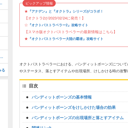
ジョブ）の解放条件と祠の場所
ピックアップ情報
★
『アナデン』と『オクトラ』シリーズがコラボ！
【オクトラ2が2023/02/24に発売！】
☆
『オクトパストラベラー2』攻略サイト
【スマホ版オクトパストラベラーの最新情報はこちら】
★
『オクトパストラベラー大陸の覇者』攻略サイト
team)版が2019年6月8日に配信開始！
オクトパストラベラーにおける、バンディットボーンズについて
みる
やステータス、落とすアイテムや出現場所、けしかける時の攻撃
目次
バンディットボーンズの基本情報
バンディットボーンズをけしかけた場合の効果
バンディットボーンズの出現場所と落とすアイテム
関連リンク