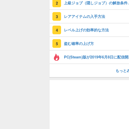
上級ジョブ（隠し
2
レアアイテムの入手方法
3
レベル上げの効率的な方法
4
盗む確率の上げ方
5
PC(S
もっと