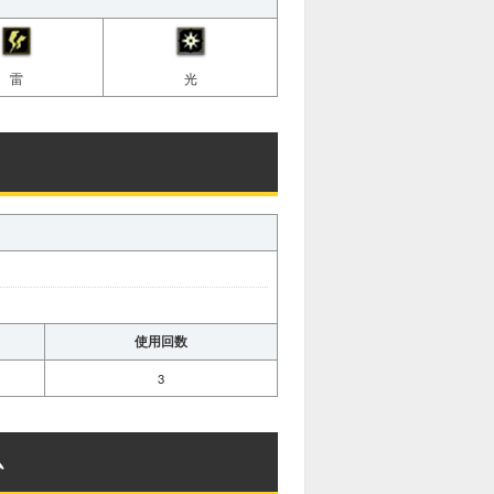
雷
光
使用回数
3
ム