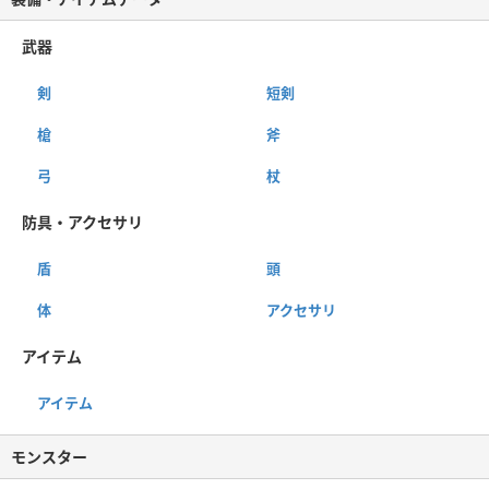
武器
剣
短剣
槍
斧
弓
杖
防具・アクセサリ
盾
頭
体
アクセサリ
アイテム
アイテム
モンスター