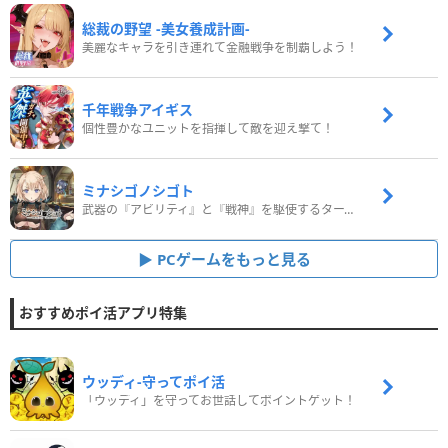
総裁の野望 -美女養成計画-
美麗なキャラを引き連れて金融戦争を制覇しよう！
千年戦争アイギス
個性豊かなユニットを指揮して敵を迎え撃て！
ミナシゴノシゴト
武器の『アビリティ』と『戦神』を駆使するターン制コマンドバトルRPG！
PCゲームをもっと見る
おすすめポイ活アプリ特集
ウッディ‐守ってポイ活
「ウッディ」を守ってお世話してポイントゲット！