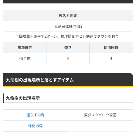
技名と効果
九命弱体針(全体)
1回攻撃＋確率で2ターン、物理防御力と行動速度ダウンを付与
攻撃属性
強さ
使用回数
弓(全体)
9
4
九命樹の出現場所と落とすアイテム
九命樹の出現場所
還らずの森
東ダスクバロウ森道
浄化の森