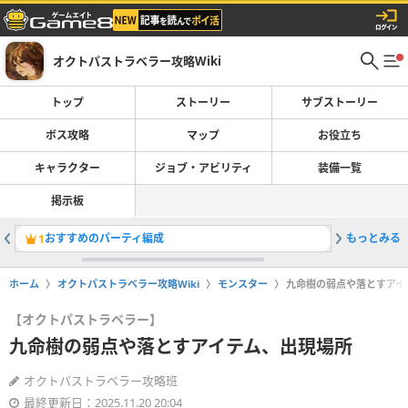
オクトパストラベラー攻略Wiki
トップ
ストーリー
サブストーリー
ボス攻略
マップ
お役立ち
キャラクター
ジョブ・アビリティ
装備一覧
掲示板
おすすめのパーティ編成
もっとみる
プリムロ
1
2
ホーム
オクトパストラベラー攻略Wiki
モンスター
九命樹の弱点や落とすアイ
【オクトパストラベラー】
九命樹の弱点や落とすアイテム、出現場所
オクトパストラベラー攻略班
最終更新日：2025.11.20 20:04