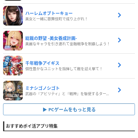
ハーレムオブトーキョー
美女と一緒に歌舞伎町で成り上がれ！
総裁の野望 -美女養成計画-
美麗なキャラを引き連れて金融戦争を制覇しよう！
千年戦争アイギス
個性豊かなユニットを指揮して敵を迎え撃て！
ミナシゴノシゴト
武器の『アビリティ』と『戦神』を駆使するターン制コマンドバトルRPG！
PCゲームをもっと見る
おすすめポイ活アプリ特集