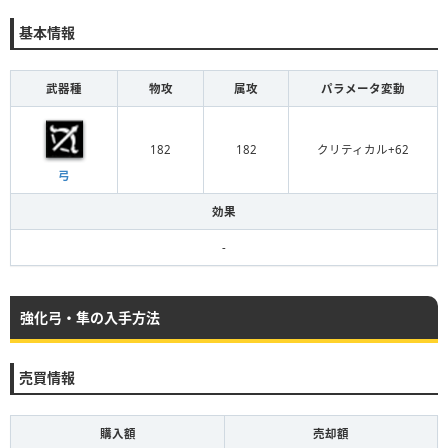
基本情報
武器種
物攻
属攻
パラメータ変動
182
182
クリティカル+62
弓
効果
-
強化弓・隼の入手方法
売買情報
購入額
売却額