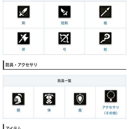
剣
短剣
槍
斧
弓
杖
防具・アクセサリ
防具一覧
アクセサリ
頭
体
盾
（その他）
アイテム