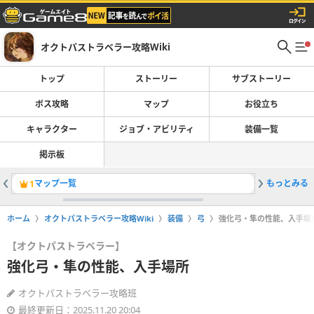
オクトパストラベラー攻略Wiki
トップ
ストーリー
サブストーリー
ボス攻略
マップ
お役立ち
キャラクター
ジョブ・アビリティ
装備一覧
掲示板
マップ一覧
もっとみる
波隠れの
1
2
ホーム
オクトパストラベラー攻略Wiki
装備
弓
強化弓・隼の性能、入手場
【オクトパストラベラー】
強化弓・隼の性能、入手場所
オクトパストラベラー攻略班
最終更新日：2025.11.20 20:04