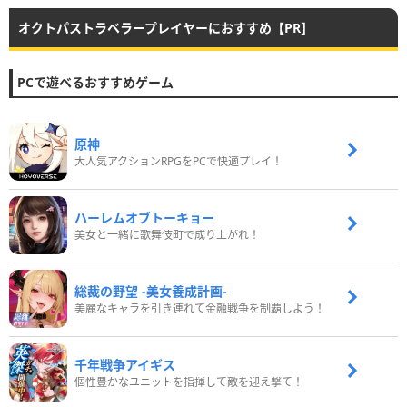
オクトパストラベラープレイヤーにおすすめ【PR】
PCで遊べるおすすめゲーム
原神
大人気アクションRPGをPCで快適プレイ！
ハーレムオブトーキョー
美女と一緒に歌舞伎町で成り上がれ！
総裁の野望 -美女養成計画-
美麗なキャラを引き連れて金融戦争を制覇しよう！
千年戦争アイギス
個性豊かなユニットを指揮して敵を迎え撃て！