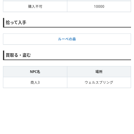
購入不可
10000
拾って入手
ルーベの森
買取る・盗む
NPC名
場所
商人3
ウェルスプリング