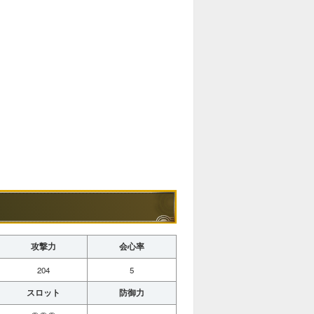
攻撃力
会心率
204
5
スロット
防御力