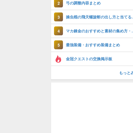
弓の調整内容まとめ
2
操虫棍の飛天螺
3
マカ錬金のおす
4
最強装備・おすすめ装備まとめ
5
金冠クエストの交換掲示板
もっと