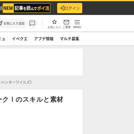
活
ログイン
お気に入り追加
ご意見
MENU
お気に入り
ミュ
イベクエ
アプデ情報
マルチ募集
ーハンターワイルズ】
ークⅠのスキルと素材