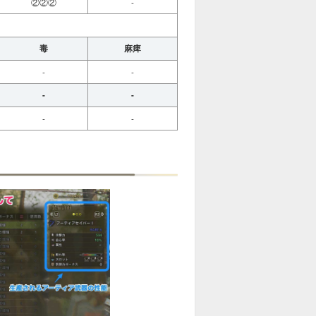
②②②
-
毒
麻痺
-
-
-
-
-
-