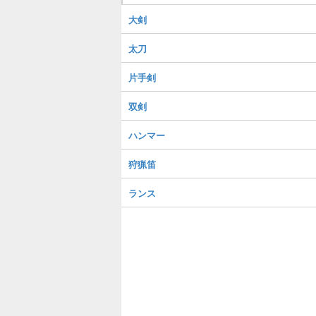
大剣
太刀
片手剣
双剣
ハンマー
狩猟笛
ランス