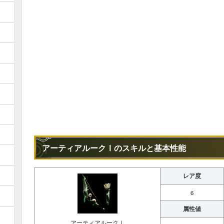
アーティアルークⅠのスキルと基本性能
レア度
6
属性値
アーティアルークⅠ