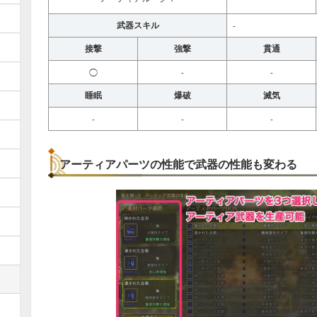
武器スキル
-
接撃
強撃
貫通
◯
-
-
睡眠
爆破
滅気
-
-
-
アーティアパーツの性能で武器の性能も変わる