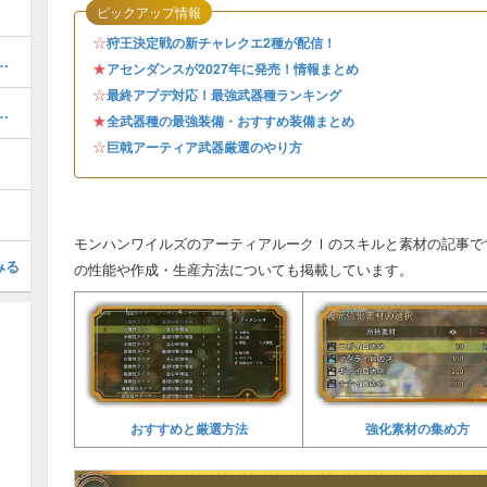
ピックアップ情報
☆
狩王決定戦の新チャレクエ2種が配信！
旋斬の出し方と当てるコツ
★
アセンダンスが2027年に発売！情報まとめ
☆
最終アプデ対応！最強武器種ランキング
すめと素材の集め方・場所
★
全武器種の最強装備・おすすめ装備まとめ
☆
巨戟アーティア武器厳選のやり方
モンハンワイルズのアーティアルークⅠのスキルと素材の記事で
みる
の性能や作成・生産方法についても掲載しています。
おすすめと厳選方法
強化素材の集め方