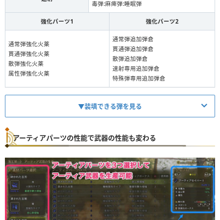
毒弾:麻痺弾:睡眠弾
強化パーツ1
強化パーツ2
通常弾追加弾倉
通常弾強化火薬
貫通弾追加弾倉
貫通弾強化火薬
散弾追加弾倉
散弾強化火薬
速射専用追加弾倉
属性弾強化火薬
特殊弾専用追加弾倉
▼装填できる弾を見る
アーティアパーツの性能で武器の性能も変わる
弾
Lv
装填数
通常弾
2
2
貫通弾
2
2
散弾
2
2