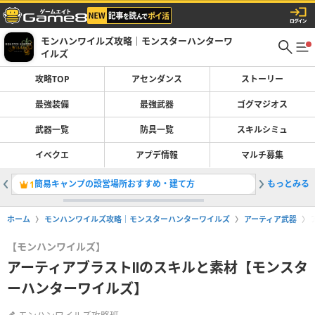
モンハンワイルズ攻略｜モンスターハンターワ
イルズ
攻略TOP
アセンダンス
ストーリー
最強装備
最強武器
ゴグマジオス
武器一覧
防具一覧
スキルシミュ
イベクエ
アプデ情報
マルチ募集
簡易キャンプの設営場所おすすめ・建て方
もっとみる
最強装備
1
2
ホーム
モンハンワイルズ攻略｜モンスターハンターワイルズ
アーティア武器
【モンハンワイルズ】
アーティアブラストⅡのスキルと素材【モンスタ
ーハンターワイルズ】