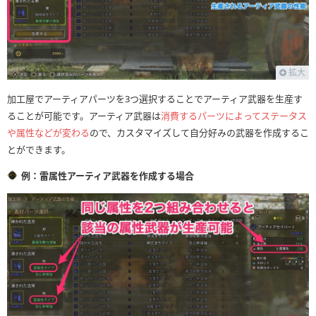
斬烈弾
徹甲榴弾
拡散弾
拡大
竜撃弾
加工屋でアーティアパーツを3つ選択することでアーティア武器を生産す
ることが可能です。アーティア武器は
消費するパーツによってステータス
毒弾
や属性などが変わる
ので、カスタマイズして自分好みの武器を作成するこ
麻痺弾
とができます。
睡眠弾
例：雷属性アーティア武器を作成する場合
火炎弾
水冷弾
氷結弾
電撃弾
滅龍弾