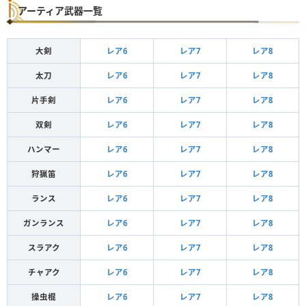
毒
水冷弾
2
3
アーティア武器一覧
捕獲弾
1
4
麻痺弾
2
3
麻痺
アーティアパーツによって変化
電撃弾
2
3
大剣
レア6
レア7
レア8
属性
弾
Lv
装填数
睡眠弾
2
3
太刀
レア6
レア7
レア8
睡眠
氷結弾
2
3
火
火炎弾
2
4
片手剣
レア6
レア7
レア8
徹甲榴弾
2
3
爆発
水
水冷弾
2
4
火炎弾
2
3
双剣
レア6
レア7
レア8
氷
氷結弾
2
4
ハンマー
レア6
レア7
レア8
雷
電撃弾
2
4
狩猟笛
レア6
レア7
レア8
滅龍弾
2
2
ランス
レア6
レア7
レア8
龍
火炎弾
2
2
ガンランス
レア6
レア7
レア8
毒弾
2
3
毒
水冷弾
2
3
スラアク
レア6
レア7
レア8
麻痺弾
2
3
チャアク
レア6
レア7
レア8
麻痺
電撃弾
2
3
操虫棍
レア6
レア7
レア8