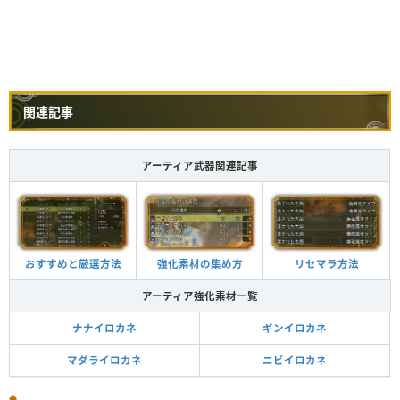
雷
電撃弾
2
4
鬼人弾
毒弾
滅龍弾
2
2
硬化弾
龍
火炎弾
2
2
麻痺弾
減気弾
毒弾
2
3
睡眠弾
毒
水冷弾
2
3
捕獲弾
1
4
関連記事
火炎弾
麻痺弾
2
3
麻痺
アーティアパーツによって変化
電撃弾
2
3
水冷弾
アーティア武器関連記事
属性
弾
Lv
装填数
睡眠弾
2
3
氷結弾
睡眠
氷結弾
2
3
火
火炎弾
2
4
電撃弾
徹甲榴弾
2
3
爆発
水
水冷弾
2
4
滅龍弾
火炎弾
2
3
おすすめと厳選方法
強化素材の集め方
リセマラ方法
氷
氷結弾
2
4
回復弾
アーティア強化素材一覧
雷
電撃弾
2
4
鬼人弾
ナナイロカネ
ギンイロカネ
滅龍弾
2
2
硬化弾
龍
マダライロカネ
ニビイロカネ
火炎弾
2
2
減気弾
毒弾
2
3