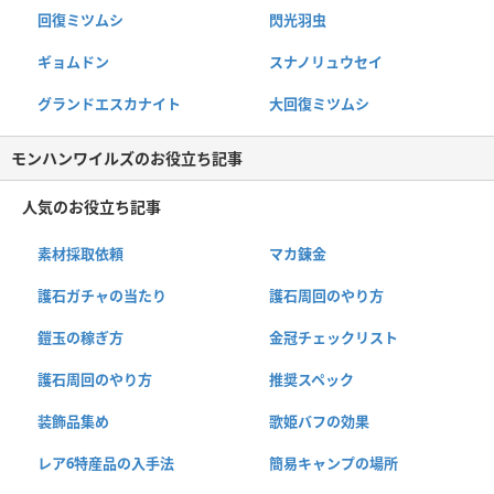
回復ミツムシ
閃光羽虫
ギョムドン
スナノリュウセイ
グランドエスカナイト
大回復ミツムシ
モンハンワイルズのお役立ち記事
人気のお役立ち記事
素材採取依頼
マカ錬金
護石ガチャの当たり
護石周回のやり方
鎧玉の稼ぎ方
金冠チェックリスト
護石周回のやり方
推奨スペック
装飾品集め
歌姫バフの効果
レア6特産品の入手法
簡易キャンプの場所