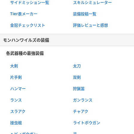
サイドミッション一覧
スキルシミュレーター
Tier表メーカー
装備投稿一覧
金冠チェックリスト
評価レビューと感想
モンハンワイルズの装備
各武器種の最強装備
大剣
太刀
片手剣
双剣
ハンマー
狩猟笛
ランス
ガンランス
スラアク
チャアク
操虫棍
ライトボウガン
ヘビィボウガン
弓