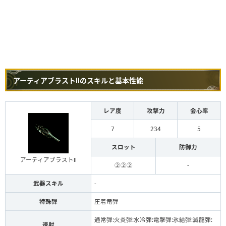
アーティアブラストⅡのスキルと基本性能
レア度
攻撃力
会心率
7
234
5
スロット
防御力
アーティアブラストⅡ
②②②
-
武器スキル
-
特殊弾
圧着竜弾
通常弾:火炎弾:水冷弾:電撃弾:氷結弾:滅龍弾:
速射