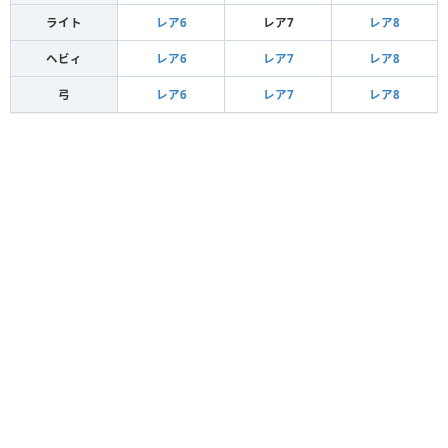
睡眠弾
2
3
睡眠
ライト
レア6
レア7
レア8
氷結弾
2
3
ヘビィ
レア6
レア7
レア8
徹甲榴弾
2
3
爆発
火炎弾
2
3
弓
レア6
レア7
レア8