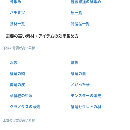
骨集め
歴戦狩猟の証集め
ハチミツ
魚一覧
食材一覧
特産品一覧
需要の高い素材・アイテムの効率集め方
下位の需要が高い素材
水袋
獣骨
護竜の鱗
護竜の血
翼竜の皮
とがった牙
草食種の甲殻
モンスターの体液
クラノダスの頭殻
護竜セクレトの羽
上位の需要が高い素材