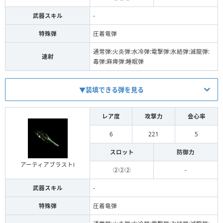
貫通弾
2
2
武器スキル
-
散弾
2
2
特殊弾
圧着竜弾
斬烈弾
通常弾:火炎弾:水冷弾:電撃弾:氷結弾:滅龍弾:
速射
毒弾:麻痺弾:睡眠弾
徹甲榴弾
拡散弾
▼装填できる弾を見る
竜撃弾
レア度
攻撃力
会心率
毒弾
6
221
5
麻痺弾
弾
Lv
装填数
スロット
防御力
睡眠弾
通常弾
2
2
アーティアブラストⅠ
②②②
-
火炎弾
貫通弾
2
2
武器スキル
-
水冷弾
散弾
2
2
特殊弾
圧着竜弾
氷結弾
斬烈弾