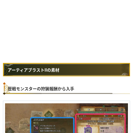
毒弾
2
3
毒
水冷弾
2
3
麻痺弾
2
3
麻痺
電撃弾
2
3
睡眠弾
2
3
睡眠
氷結弾
2
3
徹甲榴弾
2
3
爆発
火炎弾
2
3
アーティアブラストⅡの素材
歴戦モンスターの狩猟報酬から入手