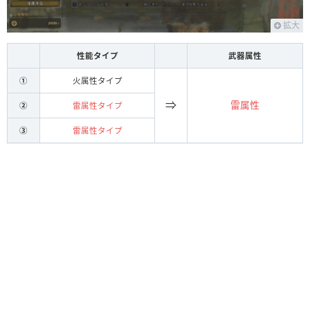
回復弾
拡大
鬼人弾
性能タイプ
武器属性
硬化弾
①
火属性タイプ
減気弾
⇒
雷属性
②
雷属性タイプ
捕獲弾
1
4
③
雷属性タイプ
アーティアパーツによって変化
属性
弾
Lv
装填数
火
火炎弾
2
4
水
水冷弾
2
4
氷
氷結弾
2
4
雷
電撃弾
2
4
滅龍弾
2
2
龍
火炎弾
2
2