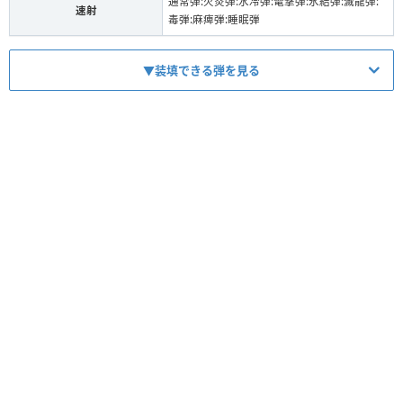
通常弾:火炎弾:水冷弾:電撃弾:氷結弾:滅龍弾:
電撃弾
速射
毒弾:麻痺弾:睡眠弾
徹甲榴弾
滅龍弾
拡散弾
回復弾
▼装填できる弾を見る
竜撃弾
鬼人弾
毒弾
硬化弾
麻痺弾
減気弾
弾
Lv
装填数
睡眠弾
捕獲弾
1
4
通常弾
2
2
火炎弾
貫通弾
2
2
アーティアパーツによって変化
水冷弾
散弾
2
2
属性
弾
Lv
装填数
氷結弾
斬烈弾
火
火炎弾
2
4
電撃弾
徹甲榴弾
水
水冷弾
2
4
滅龍弾
拡散弾
氷
氷結弾
2
4
回復弾
竜撃弾