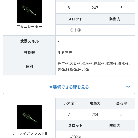
8
247
5
スロット
防御力
アムニレーター
③③③
-
武器スキル
-
特殊弾
圧着竜弾
通常弾:火炎弾:水冷弾:電撃弾:氷結弾:滅龍弾:
速射
毒弾:麻痺弾:睡眠弾
▼装填できる弾を見る
レア度
攻撃力
会心率
7
234
5
弾
Lv
装填数
スロット
防御力
通常弾
2
2
アーティアブラストⅡ
②②②
-