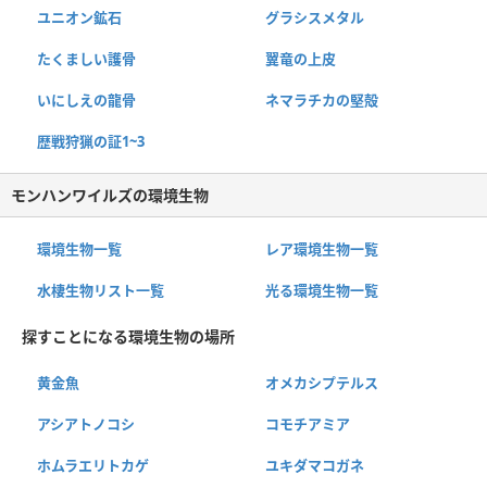
ユニオン鉱石
グラシスメタル
たくましい護骨
翼竜の上皮
いにしえの龍骨
ネマラチカの堅殻
歴戦狩猟の証1~3
モンハンワイルズの環境生物
環境生物一覧
レア環境生物一覧
水棲生物リスト一覧
光る環境生物一覧
探すことになる環境生物の場所
黄金魚
オメカシプテルス
アシアトノコシ
コモチアミア
ホムラエリトカゲ
ユキダマコガネ