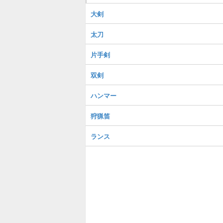
大剣
太刀
片手剣
双剣
ハンマー
狩猟笛
ランス