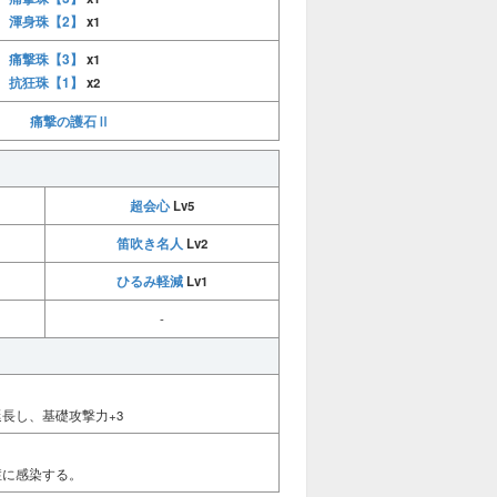
渾身珠【2】
x1
痛撃珠【3】
x1
抗狂珠【1】
x2
痛撃の護石Ⅱ
超会心
Lv5
笛吹き名人
Lv2
ひるみ軽減
Lv1
-
長し、基礎攻撃力+3
症に感染する。