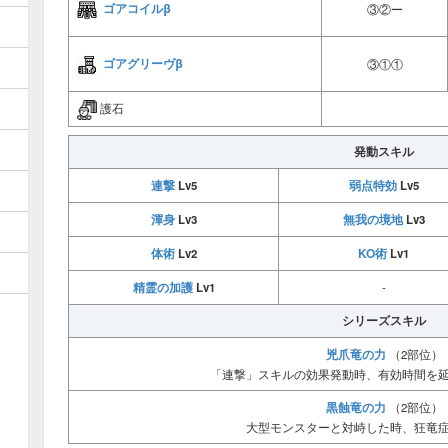
ゴアコイルβ
③②ー
ゴアグリーヴβ
③①①
護石
発動スキル
連撃
弱点特効
Lv5
Lv5
渾身
無我の境地
Lv3
Lv3
体術
KO術
Lv2
Lv1
精霊の加護
Lv1
-
シリーズスキル
兇爪竜の力
（2部位）
「連撃」スキルの効果発動時、有効時間を延
黒蝕竜の力
（2部位）
大型モンスターと対峙した時、狂竜