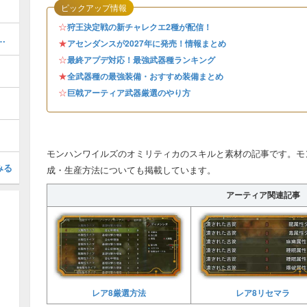
ピックアップ情報
☆
狩王決定戦の新チャレクエ2種が配信！
装備（シュバルカγ）のスキルと性能
★
アセンダンスが2027年に発売！情報まとめ
☆
最終アプデ対応！最強武器種ランキング
★
全武器種の最強装備・おすすめ装備まとめ
☆
巨戟アーティア武器厳選のやり方
モンハンワイルズのオミリティカのスキルと素材の記事です。モ
みる
成・生産方法についても掲載しています。
アーティア関連記事
レア8厳選方法
レア8リセマラ