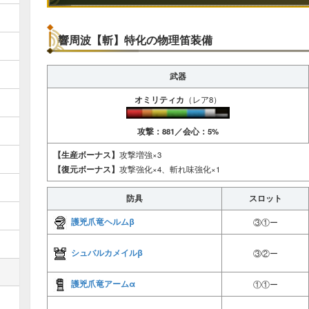
響周波【斬】特化の物理笛装備
武器
オミリティカ
（レア8）
攻撃：881／会心：5%
【生産ボーナス】
攻撃増強×3
【復元ボーナス】
攻撃強化×4、斬れ味強化×1
防具
スロット
護兇爪竜ヘルムβ
③①ー
シュバルカメイルβ
③②ー
護兇爪竜アームα
①①ー