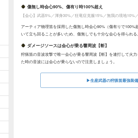
傷無し時会心90%、傷有り時100%超え
【会心】武器5%／渾身30%／狂竜症克服15%／無我の境地10%
アーティア物理笛を採用した傷無し時会心90%（傷有りで100
いて立ち回ることが多いため、傷無しでも十分な会心を得られる
ダメージソースは会心が乗る響周波【斬】
狩猟笛の音波攻撃で唯一会心が乗る響周波【斬】を連打して火力
た時の音波には会心が乗らないので注意しましょう。
▶︎生産武器の狩猟笛最強装