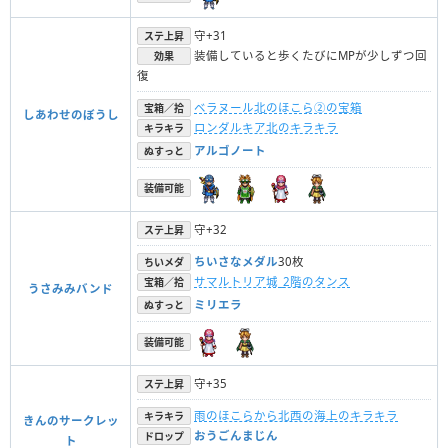
守+31
ステ上昇
装備していると歩くたびにMPが少しずつ回
効果
復
ベラヌール北のほこら②の宝箱
宝箱／拾
しあわせのぼうし
ロンダルキア北のキラキラ
キラキラ
アルゴノート
ぬすっと
装備可能
守+32
ステ上昇
ちいさなメダル
30枚
ちいメダ
サマルトリア城_2階のタンス
宝箱／拾
うさみみバンド
ミリエラ
ぬすっと
装備可能
守+35
ステ上昇
雨のほこらから北西の海上のキラキラ
キラキラ
きんのサークレッ
おうごんまじん
ドロップ
ト