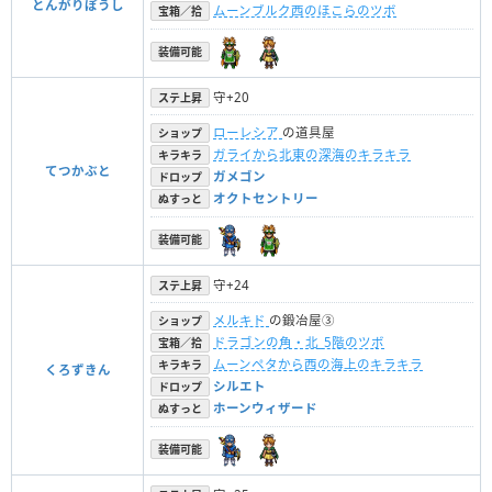
とんがりぼうし
ムーンブルク西のほこらのツボ
宝箱／拾
装備可能
守+20
ステ上昇
ローレシア
の道具屋
ショップ
ガライから北東の深海のキラキラ
キラキラ
てつかぶと
ガメゴン
ドロップ
オクトセントリー
ぬすっと
装備可能
守+24
ステ上昇
メルキド
の鍛冶屋③
ショップ
ドラゴンの角・北_5階のツボ
宝箱／拾
ムーンペタから西の海上のキラキラ
キラキラ
くろずきん
シルエト
ドロップ
ホーンウィザード
ぬすっと
装備可能