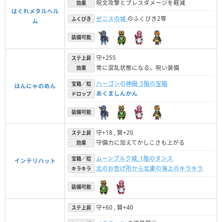
呪文攻撃とブレスダメージを軽減
効果
はぐれメタルヘル
ゼニスの城
のふくびき2等
ふくびき
ム
装備可能
守+255
ステ上昇
常に混乱状態になる。呪い装備
効果
ハーゴンの神殿_5階の宝箱
宝箱／拾
はんにゃのめん
あくましんかん
ドロップ
装備可能
守+18 , 賢+20
ステ上昇
守備力に加えてかしこさも上がる
効果
ムーンブルク城_1階のタンス
宝箱／拾
インテリハット
北のお告げ所から北東の海上のキラキラ
キラキラ
装備可能
守+60 , 賢+40
ステ上昇