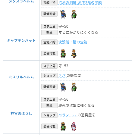
メタスラヘルム
沼地の洞窟_地下2階の宝箱
宝箱／拾
装備可能
守+50
ステ上昇
マヒにかかりにくくなる
効果
キャプテンハット
沈没船_1階の宝箱
宝箱／拾
装備可能
守+53
ステ上昇
テパ
の鍛冶屋
ショップ
ミスリルヘルム
装備可能
守+56
ステ上昇
即死の攻撃に強くなる
効果
神官のぼうし
ベラヌール
の道具屋②
ショップ
装備可能