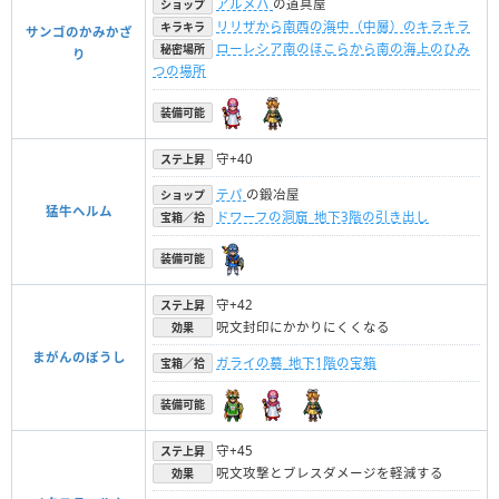
アルメハ
の道具屋
ショップ
リリザから南西の海中（中層）のキラキラ
キラキラ
サンゴのかみかざ
ローレシア南のほこらから南の海上のひみ
秘密場所
り
つの場所
装備可能
守+40
ステ上昇
テパ
の鍛冶屋
ショップ
猛牛ヘルム
ドワーフの洞窟_地下3階の引き出し
宝箱／拾
装備可能
守+42
ステ上昇
呪文封印にかかりにくくなる
効果
まがんのぼうし
ガライの墓_地下1階の宝箱
宝箱／拾
装備可能
守+45
ステ上昇
呪文攻撃とブレスダメージを軽減する
効果