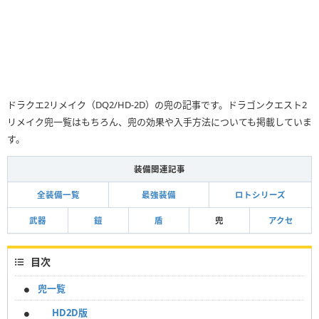
ドラクエ2リメイク（DQ2/HD-2D）の兜の記事です。ドラゴンクエスト2
リメイク兜一覧はもちろん、兜の効果や入手方法についても掲載していま
す。
装備関連記事
全装備一覧
最強装備
ロトシリーズ
武器
鎧
盾
兜
アクセ
目次
兜一覧
HD2D版