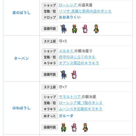
ローレシア
の道具屋
ショップ
リリザ_武器と防具の店のタンス
宝箱／拾
皮のぼうし
おおありくい
ドロップ
装備可能
守+5
ステ上昇
メルキド
の鍛冶屋③
ショップ
舟守のほこら①のタル
宝箱／拾
ターバン
オアシス周辺のキラキラ
キラキラ
装備可能
守+7
ステ上昇
サマルトリア
の鍛冶屋
ショップ
ローレシア城_1階のタンス
宝箱／拾
はねぼうし
ムーンペタ北部のキラキラ
キラキラ
ガルーダ
ぬすっと
装備可能