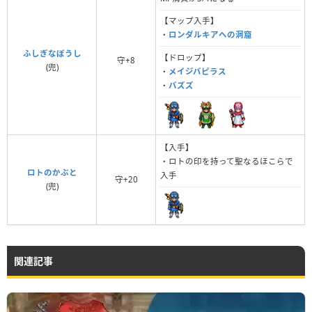
【マップ入手】
・
ロンダルキアへの洞窟
ふしぎなぼうし
【ドロップ】
守+8
(兜)
・
メイジバピラス
・
バズズ
【入手】
・ロトの印を持って聖なるほこらで
ロトのかぶと
入手
守+20
(兜)
関連記事