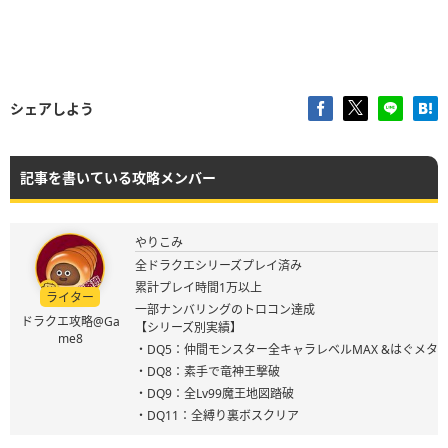
シェアしよう
記事を書いている攻略メンバー
やりこみ
全ドラクエシリーズプレイ済み
累計プレイ時間1万以上
ライター
一部ナンバリングのトロコン達成
ドラクエ攻略@Ga
【シリーズ別実績】
me8
・DQ5：仲間モンスター全キャラレベルMAX &はぐメタ
・DQ8：素手で竜神王撃破
・DQ9：全Lv99魔王地図踏破
・DQ11：全縛り裏ボスクリア