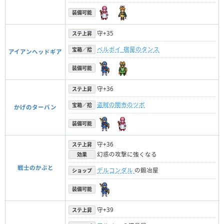
装備可能
守+35
ステ上昇
ペルポイ_宿屋のタンス
宝箱／拾
アイアンヘッドギア
装備可能
守+36
ステ上昇
盗賊の闇市のツボ
宝箱／拾
かげのターバン
装備可能
守+36
ステ上昇
幻惑の攻撃に強くなる
効果
戦士のかぶと
デルコンダル
の鍛冶屋
ショップ
装備可能
守+39
ステ上昇