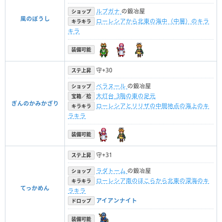
ルプガナ
の鍛冶屋
ショップ
風のぼうし
ローレシアから北東の海中（中層）のキラ
キラキラ
キラ
装備可能
守+30
ステ上昇
ベラヌール
の鍛冶屋
ショップ
大灯台_3階の東の足元
宝箱／拾
ぎんのかみかざり
ローレシアとリリザの中間地点の海上のキ
キラキラ
ラキラ
装備可能
守+31
ステ上昇
ラダトーム
の鍛冶屋
ショップ
ローレシア南のほこらから北東の深海のキ
キラキラ
てっかめん
ラキラ
アイアンナイト
ドロップ
装備可能