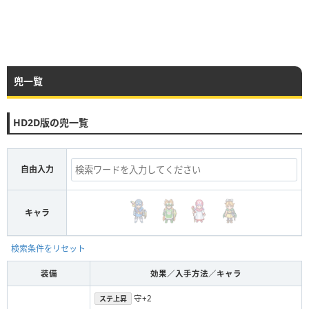
兜一覧
HD2D版の兜一覧
自由入力
キャラ
検索条件をリセット
装備
効果／入手方法／キャラ
守+2
ステ上昇