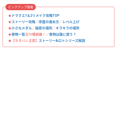
ピックアップ情報
★
ドラクエ1＆2リメイク攻略TOP
★
ストーリー攻略
／
序盤の進め方
／
レベル上げ
★
小さなメダル
／
秘密の場所
／
キラキラの場所
★
巻物一覧
全55種網羅！／
巻物は誰に使う？
★【ネタバレ注意】
ストーリー&ロトシリーズ解説