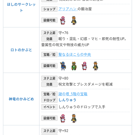
ほしのサークレッ
アリアハン
の鍛冶屋
ショップ
ト
装備可能
守+76
ステ上昇
眠り・混乱・幻惑・マヒ・即死の耐性UP。
効果
雷属性の呪文や特技の威力UP
ロトのかぶと
聖なるほこらの中央
宝箱／拾
装備可能
守+80
ステ上昇
呪文攻撃とブレスダメージを軽減
効果
謎の塔_5階の宝箱
宝箱／拾
神竜のかみどめ
しんりゅう
ドロップ
しんりゅうのドロップで入手
イベント
装備可能
守+92
ステ上昇