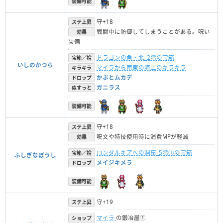
装備可能
守+18
ステ上昇
戦闘中に防御してしまうことがある。呪い
効果
装備
ドラゴンの角・北_2階の宝箱
宝箱／拾
いしのかつら
マイラから南東の海上のキラキラ
キラキラ
かぶとムカデ
ドロップ
ガニラス
ぬすっと
装備可能
守+18
ステ上昇
呪文や特技使用時に消費MPが軽減
効果
ロンダルキアへの洞窟_5階①の宝箱
宝箱／拾
ふしぎなぼうし
メイジキメラ
ドロップ
装備可能
守+19
ステ上昇
マイラ
の鍛冶屋①
ショップ