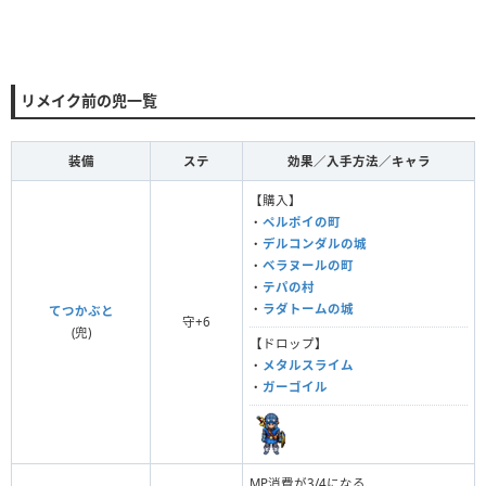
リメイク前の兜一覧
装備
ステ
効果／入手方法／キャラ
【購入】
・
ペルポイの町
・
デルコンダルの城
・
ベラヌールの町
・
テパの村
・
ラダトームの城
てつかぶと
守+6
(兜)
【ドロップ】
・
メタルスライム
・
ガーゴイル
MP消費が3/4になる