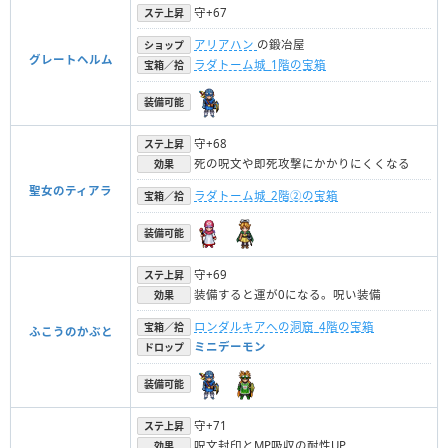
守+67
ステ上昇
アリアハン
の鍛冶屋
ショップ
グレートヘルム
ラダトーム城_1階の宝箱
宝箱／拾
装備可能
守+68
ステ上昇
死の呪文や即死攻撃にかかりにくくなる
効果
聖女のティアラ
ラダトーム城_2階②の宝箱
宝箱／拾
装備可能
守+69
ステ上昇
装備すると運が0になる。呪い装備
効果
ロンダルキアへの洞窟_4階の宝箱
宝箱／拾
ふこうのかぶと
ミニデーモン
ドロップ
装備可能
守+71
ステ上昇
呪文封印とMP吸収の耐性UP
効果