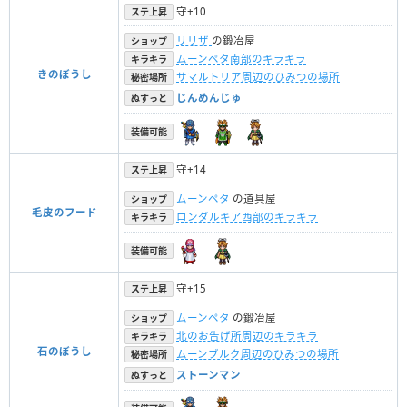
守+10
ステ上昇
リリザ
の鍛冶屋
ショップ
ムーンペタ南部のキラキラ
キラキラ
きのぼうし
サマルトリア周辺のひみつの場所
秘密場所
じんめんじゅ
ぬすっと
装備可能
守+14
ステ上昇
ムーンペタ
の道具屋
ショップ
毛皮のフード
ロンダルキア西部のキラキラ
キラキラ
装備可能
守+15
ステ上昇
ムーンペタ
の鍛冶屋
ショップ
北のお告げ所周辺のキラキラ
キラキラ
石のぼうし
ムーンブルク周辺のひみつの場所
秘密場所
ストーンマン
ぬすっと