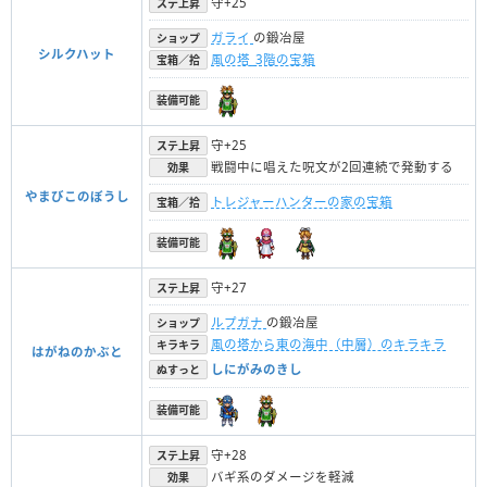
守+25
ステ上昇
ガライ
の鍛冶屋
ショップ
シルクハット
風の塔_3階の宝箱
宝箱／拾
装備可能
守+25
ステ上昇
戦闘中に唱えた呪文が2回連続で発動する
効果
やまびこのぼうし
トレジャーハンターの家の宝箱
宝箱／拾
装備可能
守+27
ステ上昇
ルプガナ
の鍛冶屋
ショップ
風の塔から東の海中（中層）のキラキラ
キラキラ
はがねのかぶと
しにがみのきし
ぬすっと
装備可能
守+28
ステ上昇
バギ系のダメージを軽減
効果