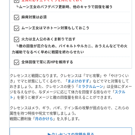
┗ムーン王女のバフデバフ更新時、他のキャラで回復を補う
麻痺対策は必須
ムーン王女はマホトーン対策もしておこう
火力は主人公のあくま斬りで出す
┗敵の回復が厄介なため、バイキルトやルカニ、おうえんなどでの火
力補助でなるべく早めに戦闘を終わらせたい
全体回復で常に高HPを維持する
クレセンスと戦闘になります。クレセンスは「マヒ攻撃」や「やけつくい
き」でマヒ状態にしてくるので、「
まよけのすず
」などでマヒ対策をして
おきましょう。また、クレセンスの使う「
ミラクルムーン
」は全体にダメー
ジを与えながら、与ダメージに応じて体力を回復する技なので「
スクル
ト
」を使うと被ダメージと敵の回復量を抑えることができます。
クレセンスはメラ、ギラ、バギ、デイン系の攻撃が弱点なので、これらの
属性を持つ特技や呪文で攻撃しましょう。
戦闘に勝利後「
月のかけら
」を入手します。
▶︎クレセンスの攻略を見る