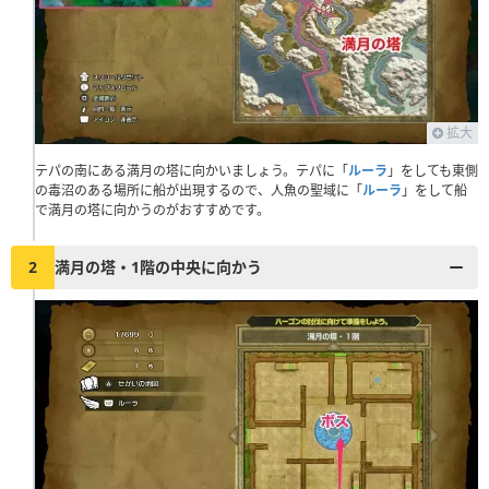
拡大
テパの南にある満月の塔に向かいましょう。テパに「
ルーラ
」をしても東側
の毒沼のある場所に船が出現するので、人魚の聖域に「
ルーラ
」をして船
で満月の塔に向かうのがおすすめです。
2
満月の塔・1階の中央に向かう