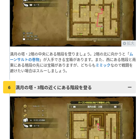
拡大
満月の塔・2階の中央にある階段を登りましょう。2階の北に向かうと「
ム
ーンサルトの巻物
」が入手できる宝箱があります。また、西にある階段と南
東にある階段の先には宝箱がありますが、どちらも
ミミック
なので戦闘を
避けたい場合はスルーしましょう。
6
満月の塔・3階の近くにある階段を登る