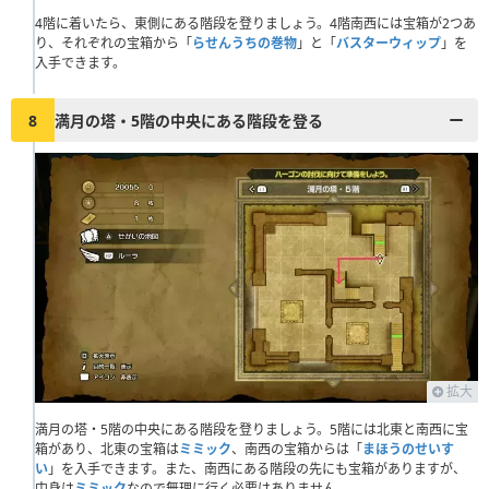
4階に着いたら、東側にある階段を登りましょう。4階南西には宝箱が2つあ
り、それぞれの宝箱から「
らせんうちの巻物
」と「
バスターウィップ
」を
入手できます。
8
満月の塔・5階の中央にある階段を登る
拡大
満月の塔・5階の中央にある階段を登りましょう。5階には北東と南西に宝
箱があり、北東の宝箱は
ミミック
、南西の宝箱からは「
まほうのせいす
い
」を入手できます。また、南西にある階段の先にも宝箱がありますが、
中身は
ミミック
なので無理に行く必要はありません。