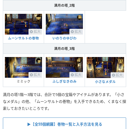
満月の塔_2階
拡大
拡大
ムーンサルトの巻物
いのりのゆびわ
満月の塔_3階
拡大
拡大
拡大
ミミック
ふしぎなきのみ
小さなメダル
満月の塔1階〜3階では、合計で5個の宝箱やアイテムがあります。「小さ
なメダル」の他、「ムーンサルトの巻物」を入手できるため、くまなく探
索しておきたいところです。
▶︎【全55個網羅】巻物一覧と入手方法を見る