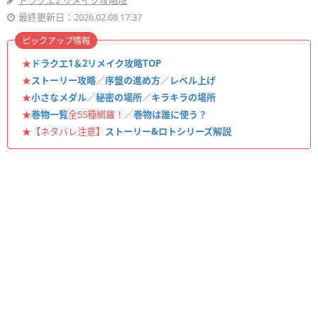
ドラクエ2 リメイク攻略班
最終更新日：2026.02.08 17:37
ピックアップ情報
★
ドラクエ1＆2リメイク攻略TOP
★
ストーリー攻略
／
序盤の進め方
／
レベル上げ
★
小さなメダル
／
秘密の場所
／
キラキラの場所
★
巻物一覧
全55種網羅！／
巻物は誰に使う？
★【ネタバレ注意】
ストーリー&ロトシリーズ解説