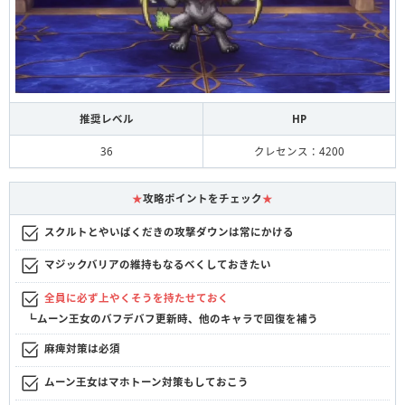
推奨レベル
HP
36
クレセンス：4200
★
攻略ポイントをチェック
★
スクルトとやいばくだきの攻撃ダウンは常にかける
マジックバリアの維持もなるべくしておきたい
全員に必ず上やくそうを持たせておく
┗ムーン王女のバフデバフ更新時、他のキャラで回復を補う
麻痺対策は必須
ムーン王女はマホトーン対策もしておこう