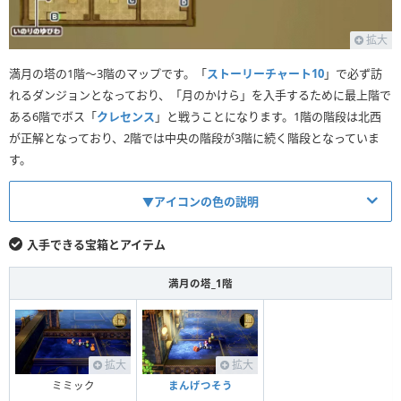
拡大
満月の塔の1階〜3階のマップです。「
ストーリーチャート10
」で必ず訪
れるダンジョンとなっており、「月のかけら」を入手するために最上階で
ある6階でボス「
クレセンス
」と戦うことになります。1階の階段は北西
が正解となっており、2階では中央の階段が3階に続く階段となっていま
す。
▼アイコンの色の説明
アイコンの説明
入手できる宝箱とアイテム
赤
青
オレンジ
満月の塔_1階
盗賊の鍵
魔法の鍵
通常の宝箱
で開く宝箱
で開く宝箱
緑
黒
拡大
拡大
最後の鍵
ミミック
まんげつそう
壺,タル等から入手
小さなメダル
で開く宝箱