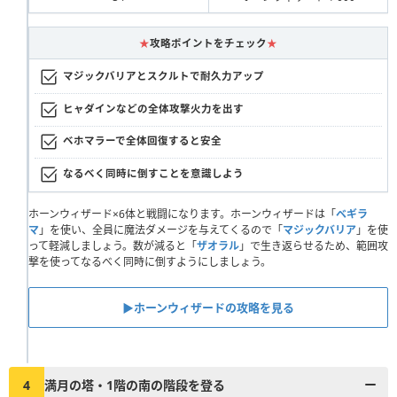
★
攻略ポイントをチェック
★
マジックバリアとスクルトで耐久力アップ
ヒャダインなどの全体攻撃火力を出す
ベホマラーで全体回復すると安全
なるべく同時に倒すことを意識しよう
ホーンウィザード×6体と戦闘になります。ホーンウィザードは「
ベギラ
マ
」を使い、全員に魔法ダメージを与えてくるので「
マジックバリア
」を使
って軽減しましょう。数が減ると「
ザオラル
」で生き返らせるため、範囲攻
撃を使ってなるべく同時に倒すようにしましょう。
▶︎ホーンウィザードの攻略を見る
4
満月の塔・1階の南の階段を登る