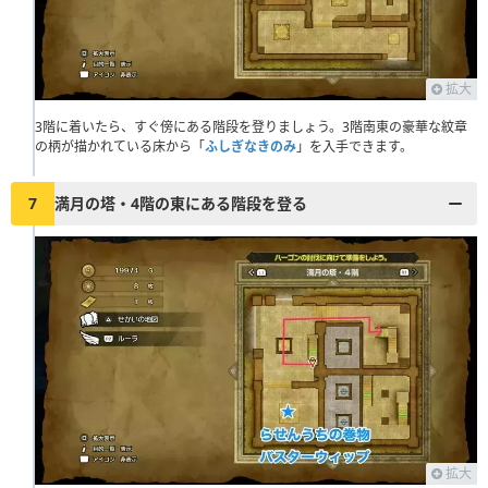
拡大
3階に着いたら、すぐ傍にある階段を登りましょう。3階南東の豪華な紋章
の柄が描かれている床から「
ふしぎなきのみ
」を入手できます。
7
満月の塔・4階の東にある階段を登る
拡大