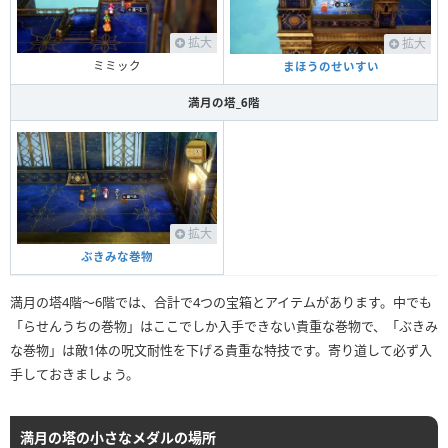
拡大
拡大
ミミック
まほうのせいすい
満月の塔_6階
拡大
ぶきみな巻物
満月の塔4階〜6階では、合計で4つの宝箱とアイテムがあります。中でも
「らせんうちの巻物」はここでしか入手できない貴重な巻物で、「ぶきみ
な巻物」は敵1体の呪文耐性を下げる貴重な特技です。寄り道して必ず入
手しておきましょう。
満月の塔の小さなメダルの場所