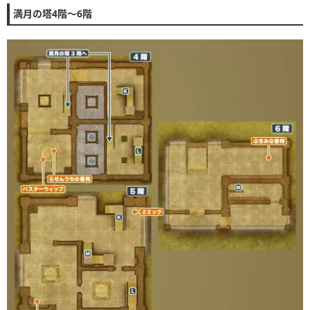
満月の塔4階〜6階