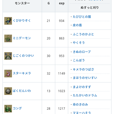
モンスター
G
exp
ぬすっと刈り
・
たびびとの服
くびかりぞく
21
934
・
皮の盾
・
ふこうのかぶと
ミニデーモン
20
863
・
やくそう
・
きぬのローブ
じごくのつかい
30
953
・
こんぼう
・
キメラのつばさ
スターキメラ
32
1149
・
まほうのせいすい
・
まよけのすず
ばくだんいわ
13
1023
・
たたかいのドラム
・
命のきのみ
コング
28
1217
・
マヌーハそう