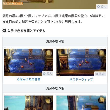
拡大
満月の塔の4階〜6階のマップです。4階は北東の階段を登り、5階はその
まま目の前の階段を登ることで頂上の6階に到着します。
入手できる宝箱とアイテム
満月の塔_4階
拡大
拡大
らせんうちの巻物
バスターウィップ
満月の塔_5階