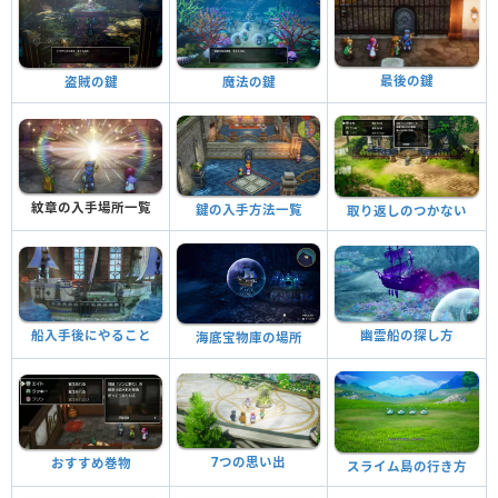
最後の鍵
盗賊の鍵
魔法の鍵
紋章の入手場所一覧
鍵の入手方法一覧
取り返しのつかない
幽霊船の探し方
船入手後にやること
海底宝物庫の場所
7つの思い出
おすすめ巻物
スライム島の行き方