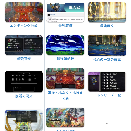
最強装備
エンディング分岐
最強呪文
最強特技
最強超絶技
会心の一撃の確率
裏技・小ネタ・小技ま
ロトシリーズ一覧
復活の呪文
とめ
-
ストーリー&