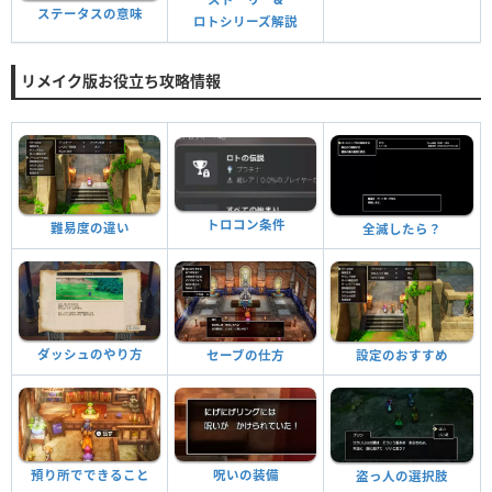
ステータスの意味
ロトシリーズ解説
リメイク版お役立ち攻略情報
トロコン条件
難易度の違い
全滅したら？
ダッシュのやり方
セーブの仕方
設定のおすすめ
預り所でできること
呪いの装備
盗っ人の選択肢