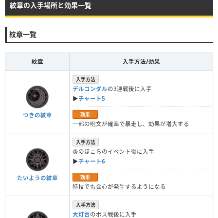
紋章の入手場所と効果一覧
紋章一覧
紋章
入手方法/効果
入手方法
デルコンダル
の3連戦後に入手
▶︎
チャート5
効果
つきの紋章
一部の呪文が確率で暴走し、効果が増大する
入手方法
炎のほこらのイベント後に入手
▶︎
チャート6
効果
たいようの紋章
特技でも会心が発生するようになる
入手方法
大灯台
のボス戦後に入手