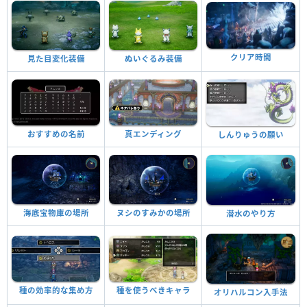
クリア時間
見た目変化装備
ぬいぐるみ装備
おすすめの名前
真エンディング
しんりゅうの願い
海底宝物庫の場所
ヌシのすみかの場所
潜水のやり方
種の効率的な集め方
種を使うべきキャラ
オリハルコン入手法