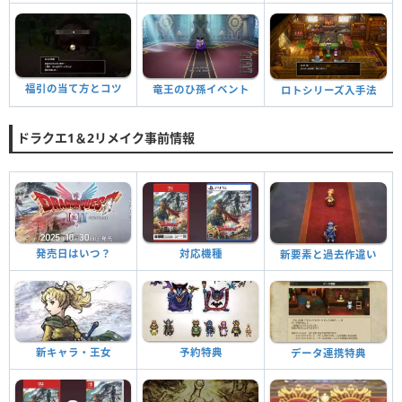
福引の当て方とコツ
竜王のひ孫イベント
ロトシリーズ入手法
ドラクエ1＆2リメイク事前情報
発売日はいつ？
対応機種
新要素と過去作違い
新キャラ・王女
予約特典
データ連携特典