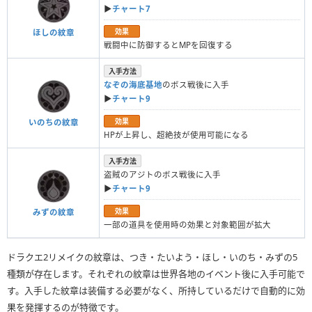
▶︎
チャート7
効果
ほしの紋章
戦闘中に防御するとMPを回復する
入手方法
なぞの海底基地
のボス戦後に入手
▶︎
チャート9
効果
いのちの紋章
HPが上昇し、超絶技が使用可能になる
入手方法
盗賊のアジトのボス戦後に入手
▶︎
チャート9
効果
みずの紋章
一部の道具を使用時の効果と対象範囲が拡大
ドラクエ2リメイクの紋章は、つき・たいよう・ほし・いのち・みずの5
種類が存在します。それぞれの紋章は世界各地のイベント後に入手可能で
す。入手した紋章は装備する必要がなく、所持しているだけで自動的に効
果を発揮するのが特徴です。