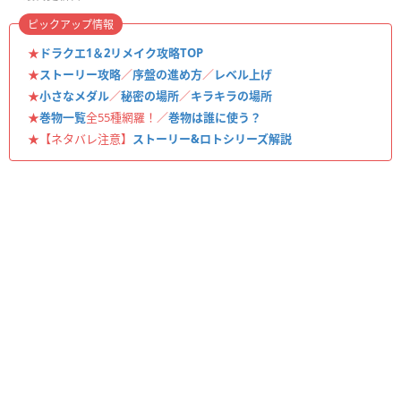
ピックアップ情報
★
ドラクエ1＆2リメイク攻略TOP
★
ストーリー攻略
／
序盤の進め方
／
レベル上げ
★
小さなメダル
／
秘密の場所
／
キラキラの場所
★
巻物一覧
全55種網羅！／
巻物は誰に使う？
★【ネタバレ注意】
ストーリー&ロトシリーズ解説